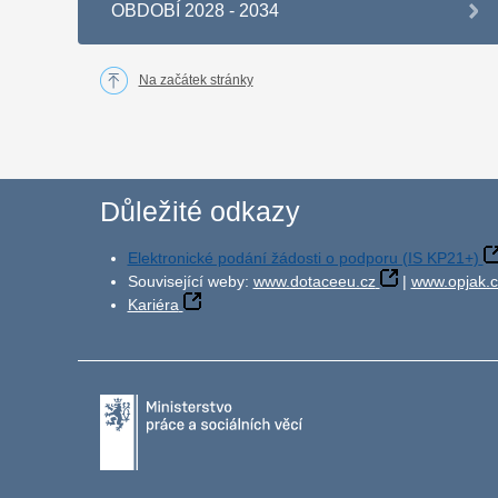
OBDOBÍ 2028 - 2034
Na začátek stránky
Důležité odkazy
Elektronické podání žádosti o podporu (IS KP21+)
Související weby:
www.dotaceeu.cz
|
www.opjak.c
Kariéra