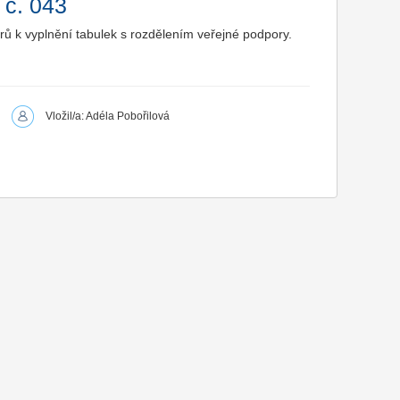
 č. 043
ů k vyplnění tabulek s rozdělením veřejné podpory.
Vložil/a: Adéla Pobořilová