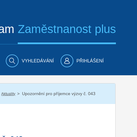
ram
Zaměstnanost plus
VYHLEDÁVÁNÍ
PŘIHLÁŠENÍ
/
Upozornění pro příjemce výzvy č. 043
Aktuality