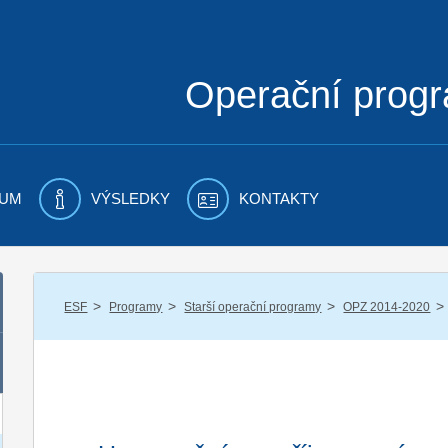
Operační prog
UM
VÝSLEDKY
KONTAKTY
/
/
/
/
ESF
Programy
Starší operační programy
OPZ 2014-2020