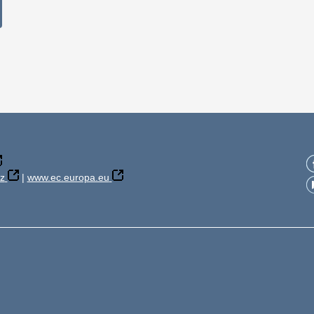
z
|
www.ec.europa.eu