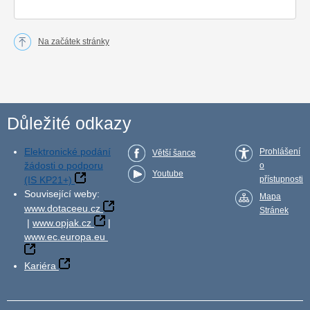
Na začátek stránky
Důležité odkazy
Elektronické podání
Prohlášení
Větší šance
žádosti o podporu
o
Youtube
(IS KP21+)
přístupnosti
Související weby:
Mapa
www.dotaceeu.cz
Stránek
|
www.opjak.cz
|
www.ec.europa.eu
Kariéra