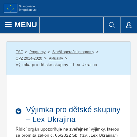
Přejít k obsahu
MENU
/
/
/
ESF
Programy
Starší operační programy
/
/
OPZ 2014-2020
Aktuality
Výjimka pro dětské skupiny – Lex Ukrajina
Výjimka pro dětské skupiny
– Lex Ukrajina
Řídicí orgán upozorňuje na zveřejnění výjimky, kterou
se promítá zákon č. 66/2022 Sb. (tzv. „Lex Ukrajina“)