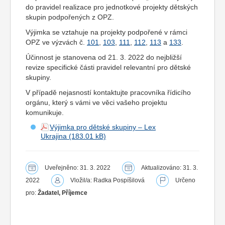
do pravidel realizace pro jednotkové projekty dětských
skupin podpořených z OPZ.
Výjimka se vztahuje na projekty podpořené v rámci
OPZ ve výzvách č.
101
,
103
,
111
,
112
,
113
a
133
.
Účinnost je stanovena od 21. 3. 2022 do nejbližší
revize specifické části pravidel relevantní pro dětské
skupiny.
V případě nejasností kontaktujte pracovníka řídicího
orgánu, který s vámi ve věci vašeho projektu
komunikuje.
Výjimka pro dětské skupiny – Lex
Ukrajina
Uveřejněno: 31. 3. 2022
Aktualizováno: 31. 3.
2022
Vložil/a: Radka Pospíšilová
Určeno
pro:
Žadatel, Příjemce