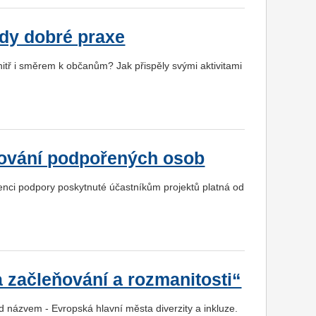
ady dobré praxe
tř i směrem k občanům? Jak přispěly svými aktivitami
rování podpořených osob
enci podpory poskytnuté účastníkům projektů platná od
 začleňování a rozmanitosti“
 názvem - Evropská hlavní města diverzity a inkluze.