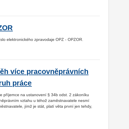
PZOR
číslo elektronického zpravodaje OPZ - OPZOR.
ěh více pracovněprávních
ruh práce
 příjemce na ustanovení § 34b odst. 2 zákoníku
vněprávním vztahu u téhož zaměstnavatele nesmí
navatele, jímž je stát, platí věta první jen tehdy,