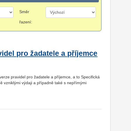
Směr
řazení:
videl pro žadatele a příjemce
erze pravidel pro žadatele a příjemce, a to Specifická
ně vzniklými výdaji a případně také s nepřímými