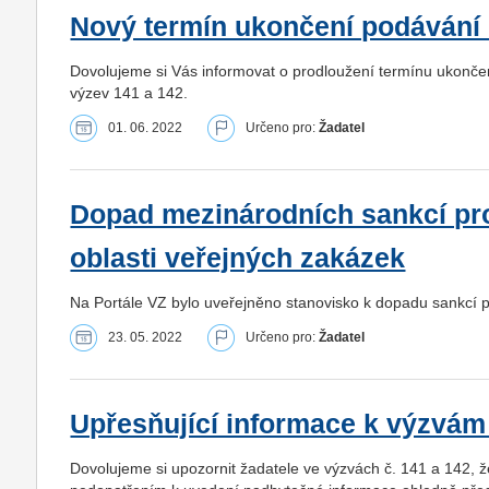
Nový termín ukončení podávání 
Dovolujeme si Vás informovat o prodloužení termínu ukončen
výzev 141 a 142.
01. 06. 2022
Určeno pro:
Žadatel
Dopad mezinárodních sankcí pro
oblasti veřejných zakázek
Na Portále VZ bylo uveřejněno stanovisko k dopadu sankcí p
23. 05. 2022
Určeno pro:
Žadatel
Upřesňující informace k výzvám
Dovolujeme si upozornit žadatele ve výzvách č. 141 a 142, že