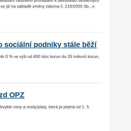
ládání čestného prohlášení k identifikaci skutečných
lů se již na základě změny zákona č. 218/2000 Sb., o
sociální podniky stále běží
r 0 % ve výši od 400 tisíc korun do 25 milionů korun,
ezd OPZ
klé ceny a mzdy/platy, která je platná od 1. 5.