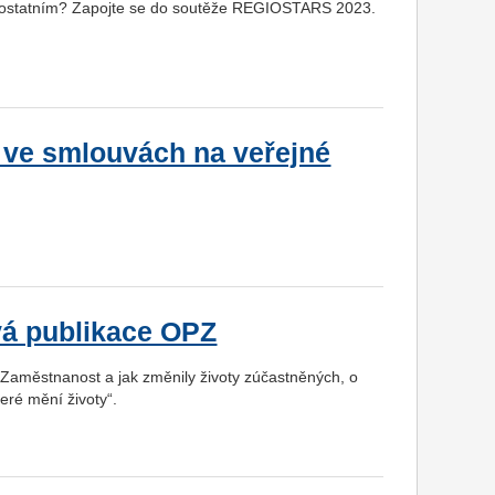
vit ostatním? Zapojte se do soutěže REGIOSTARS 2023.
y ve smlouvách na veřejné
ová publikace OPZ
 Zaměstnanost a jak změnily životy zúčastněných, o
eré mění životy“.