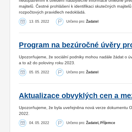
nedopatřením k uvedení nadbytečné informace ohledně předk
majitelů. Čestné prohlášení k identifikaci skutečných majite
rozpočtových pravidlech nedokládá.
13. 05. 2022
Určeno pro:
Žadatel
Program na bezúročné úvěry pro 
Upozorňujeme, že sociální podniky mohou nadále žádat o úvě
a to až do poloviny roku 2023.
05. 05. 2022
Určeno pro:
Žadatel
Aktualizace obvyklých cen a m
Upozorňujeme, že byla uveřejněna nová verze dokumentu Obvy
2022.
04. 05. 2022
Určeno pro:
Žadatel, Příjemce