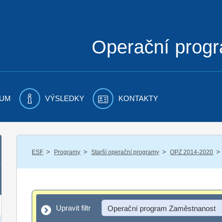
Operační prog
UM
VÝSLEDKY
KONTAKTY
/
/
/
/
ESF
Programy
Starší operační programy
OPZ 2014-2020
Upravit filtr
Upravit filtr
Operační program Zaměstnanost