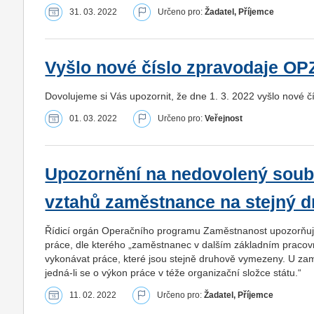
31. 03. 2022
Určeno pro:
Žadatel, Příjemce
Vyšlo nové číslo zpravodaje O
Dovolujeme si Vás upozornit, že dne 1. 3. 2022 vyšlo nové 
01. 03. 2022
Určeno pro:
Veřejnost
Upozornění na nedovolený soub
vztahů zaměstnance na stejný d
Řídicí orgán Operačního programu Zaměstnanost upozorňuje
práce, dle kterého „zaměstnanec v dalším základním praco
vykonávat práce, které jsou stejně druhově vymezeny. U zaměst
jedná-li se o výkon práce v téže organizační složce státu.“
11. 02. 2022
Určeno pro:
Žadatel, Příjemce