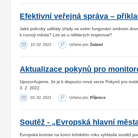
Efektivní veřejná správa – příkl
Jaké pokroky udělaly úřady ve svém fungování směrem dovni
k rozvoji města? Lze se u některých inspirovat?
10. 02. 2022
Určeno pro:
Žadatel
Aktualizace pokynů pro monito
Upozorňujeme, že je k dispozici nová verze Pokynů pro evid
3. 2. 2022.
03. 02. 2022
Určeno pro:
Příjemce
Soutěž - „Evropská hlavní města
Evropská komise na konci loňského roku vyhlásila soutěž pod