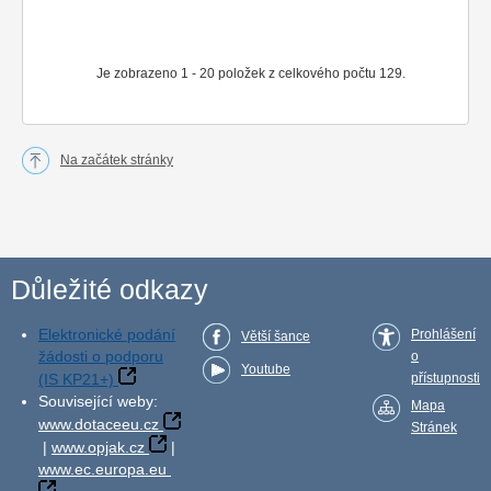
Je zobrazeno 1 - 20 položek z celkového počtu 129.
Na začátek stránky
Důležité odkazy
Elektronické podání
Prohlášení
Větší šance
žádosti o podporu
o
Youtube
(IS KP21+)
přístupnosti
Související weby:
Mapa
www.dotaceeu.cz
Stránek
|
www.opjak.cz
|
www.ec.europa.eu