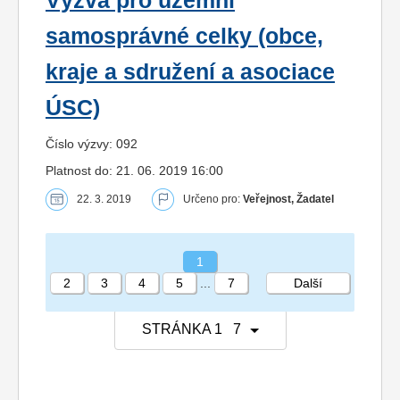
Výzva pro územní
samosprávné celky (obce,
kraje a sdružení a asociace
ÚSC)
Číslo výzvy: 092
Platnost do: 21. 06. 2019 16:00
22. 3. 2019
Určeno pro:
Veřejnost, Žadatel
1
2
3
4
5
...
7
Další
STRÁNKA 1 7