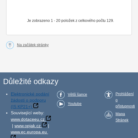
Je zobrazeno 1 - 20 položek z celkového počtu 129.
Na začátek stránky
Důležité odkazy
Elektronické podání
Prohlášení
Větší šance
žádosti o podporu
o
Youtube
(IS KP21+)
přístupnosti
Související weby:
Mapa
www.dotaceeu.cz
Stránek
|
www.opjak.cz
|
www.ec.europa.eu