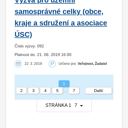
Výzva pro územní
samosprávné celky (obce,
kraje a sdružení a asociace
ÚSC)
Číslo výzvy: 092
Platnost do: 21. 06. 2019 16:00
22. 3. 2019
Určeno pro:
Veřejnost, Žadatel
1
2
3
4
5
...
7
Další
STRÁNKA 1 7