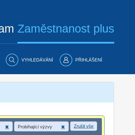
ram
Zaměstnanost plus
VYHLEDÁVÁNÍ
PŘIHLÁŠENÍ
Zrušit vše
Probíhající výzvy