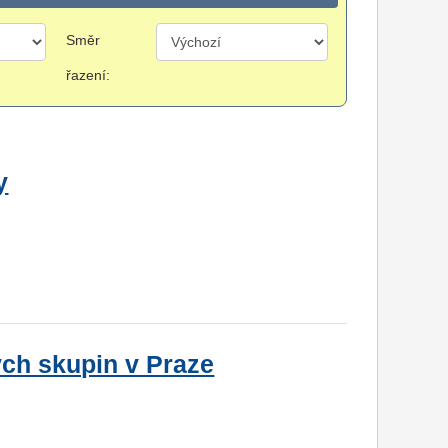
Směr
řazení:
y
ých skupin v Praze