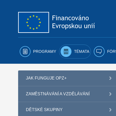
Přejít k obsahu
PROGRAMY
TÉMATA
FÓR
JAK FUNGUJE OPZ+
ZAMĚSTNÁVÁNÍ A VZDĚLÁVÁNÍ
DĚTSKÉ SKUPINY