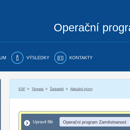
Operační prog
UM
VÝSLEDKY
KONTAKTY
/
/
/
ESF
Témata
Žadatelé
Aktuální výzvy
Upravit filtr
Upravit filtr
Operační program Zaměstnanost