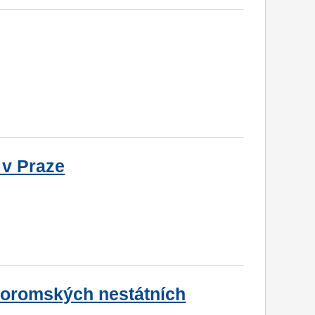
 v Praze
roromských nestátních