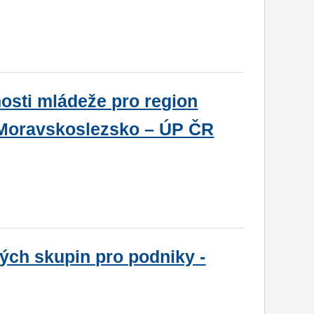
osti mládeže pro region
 Moravskoslezsko – ÚP ČR
ých skupin pro podniky -