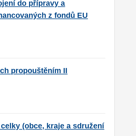
jení do přípravy a
nancovaných z fondů EU
h propouštěním II
elky (obce, kraje a sdružení