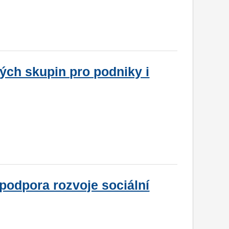
ých skupin pro podniky i
podpora rozvoje sociální