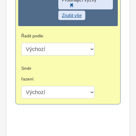
Zrušit vše
Řadit podle:
Směr
řazení: