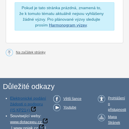
Pokud je tato stránka prázdná, znamená to,
že k tomuto tématu aktuálně nejsou vyhlášeny
žádné výzvy. Pro plánované výzvy sledujte
prosím
Harmonogram výzev
.
Na začátek stránky
Důležité odkazy
Elektronické podání
Prohlášení
Větší šance
žádosti o podporu
o
Youtube
(IS KP21+)
přístupnosti
Související weby:
Mapa
www.dotaceeu.cz
Stránek
|
www.opjak.cz
|