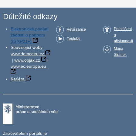
Důležité odkazy
Elektronické podání
Prohlášení
Větší šance
žádosti o podporu
o
Youtube
(IS KP21+)
přístupnosti
Související weby:
Mapa
www.dotaceeu.cz
Stránek
|
www.opjak.cz
|
www.ec.europa.eu
Kariéra
Zřizovatelem portálu je