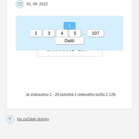
01. 09. 2022
1
2
3
4
5
...
107
Další
STRÁNKA 1 107
Je zobrazeno 1 - 20 položek z celkového počtu 2 128.
Na začátek stránky