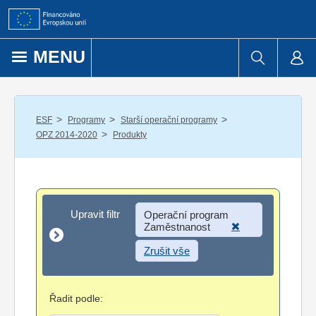
Přejít k obsahu
MENU
/
/
/
ESF
Programy
Starší operační programy
/
OPZ 2014-2020
Produkty
Upravit filtr
Upravit filtr
Operační program
Zaměstnanost
Zrušit vše
Řadit podle: