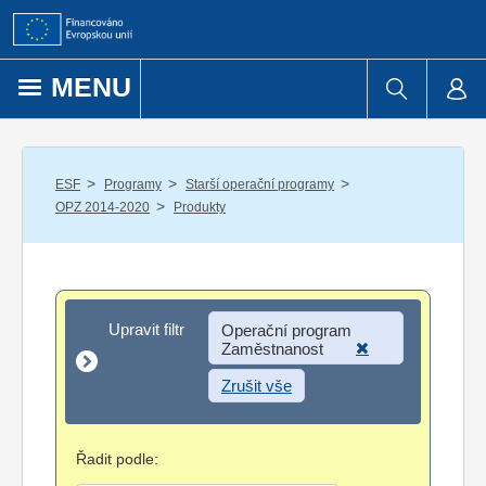
Přejít k obsahu
MENU
/
/
/
ESF
Programy
Starší operační programy
/
OPZ 2014-2020
Produkty
Upravit filtr
Upravit filtr
Operační program
Zaměstnanost
Zrušit vše
Řadit podle: