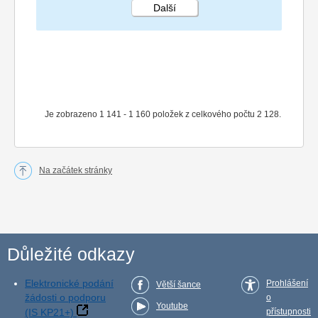
Další
STRÁNKA 58 107
Je zobrazeno 1 141 - 1 160 položek z celkového počtu 2 128.
Na začátek stránky
Důležité odkazy
Elektronické podání
Prohlášení
Větší šance
žádosti o podporu
o
Youtube
(IS KP21+)
přístupnosti