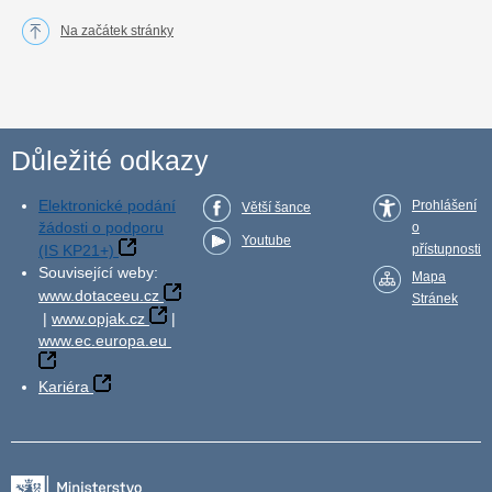
Na začátek stránky
Důležité odkazy
Elektronické podání
Prohlášení
Větší šance
žádosti o podporu
o
Youtube
(IS KP21+)
přístupnosti
Související weby:
Mapa
www.dotaceeu.cz
Stránek
|
www.opjak.cz
|
www.ec.europa.eu
Kariéra