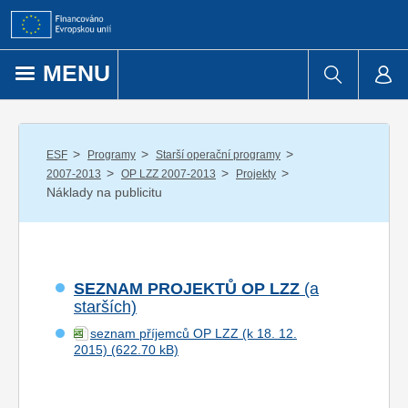
Přejít k obsahu
MENU
/
/
/
ESF
Programy
Starší operační programy
/
/
/
2007-2013
OP LZZ 2007-2013
Projekty
Náklady na publicitu
SEZNAM PROJEKTŮ OP LZZ
(a
starších)
seznam příjemců OP LZZ (k 18. 12.
2015)