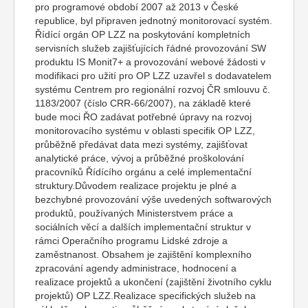
pro programové období 2007 až 2013 v České
republice, byl připraven jednotný monitorovací systém.
Řídící orgán OP LZZ na poskytování kompletních
servisních služeb zajišťujících řádné provozování SW
produktu IS Monit7+ a provozování webové žádosti v
modifikaci pro užití pro OP LZZ uzavřel s dodavatelem
systému Centrem pro regionální rozvoj ČR smlouvu č.
1183/2007 (číslo CRR-66/2007), na základě které
bude moci ŘO zadávat potřebné úpravy na rozvoj
monitorovacího systému v oblasti specifik OP LZZ,
průběžně předávat data mezi systémy, zajišťovat
analytické práce, vývoj a průběžné proškolování
pracovníků Řídícího orgánu a celé implementační
struktury.Důvodem realizace projektu je plné a
bezchybné provozování výše uvedených softwarových
produktů, používaných Ministerstvem práce a
sociálních věcí a dalších implementační struktur v
rámci Operačního programu Lidské zdroje a
zaměstnanost. Obsahem je zajištění komplexního
zpracování agendy administrace, hodnocení a
realizace projektů a ukončení (zajištění životního cyklu
projektů) OP LZZ.Realizace specifických služeb na