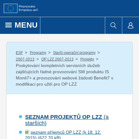
Přejít k obsahu
MENU
/
/
/
ESF
Programy
Starší operační programy
/
/
/
2007-2013
OP LZZ 2007-2013
Projekty
Poskytování kompletních servisních služeb
zajišťujících řádné provozování SW produktu IS
Monit7+ a provozování webové žádosti Benefit7 v
modifikaci pro užití pro OP LZZ
SEZNAM PROJEKTŮ OP LZZ
(a
starších)
seznam příjemců OP LZZ (k 18. 12.
2015)