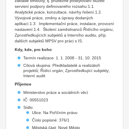
základě smlouvy, tj. průběžné poskytování služeb
servisní podpory definovaného rozsahu:1.1.
Analytické práce, konzultace, návrhy řešení.1.2.
Vývojové práce, změny a úpravy dodaných
aplikací.1.3. Implementační práce, instalace, provozní
nastavení.1.4. Školení zaměstnanců Řídícího orgánu,
Zprostředkujících subjektů a Interního auditu, příp.
dalších subjektů MPSV pro práci s IS.
Kdy, kde, pro koho
Termín realizace: 1. 1. 2008 - 31. 10. 2015
Cílová skupina: Předkladatelé a realizátoři
projektů; Řídící orgán; Zprostředkující subjekty;
Interní audit
Příjemce
Ministerstvo práce a sociálních věcí
IČ: 00551023
Sídlo:
Ulice: Na Poříčním právu
Číslo popisné: 376/1
Městská část: Nové Město