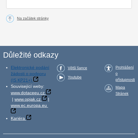
Na začátek stránky
Důležité odkazy
Elektronické podání
Prohlášení
Větší šance
žádosti o podporu
o
Youtube
(IS KP21+)
přístupnosti
Související weby:
Mapa
www.dotaceeu.cz
Stránek
|
www.opjak.cz
|
www.ec.europa.eu
Kariéra