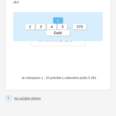
věcí
1
2
3
4
5
...
270
Další
STRÁNKA 1 270
Je zobrazeno 1 - 20 položek z celkového počtu 5 391.
Na začátek stránky