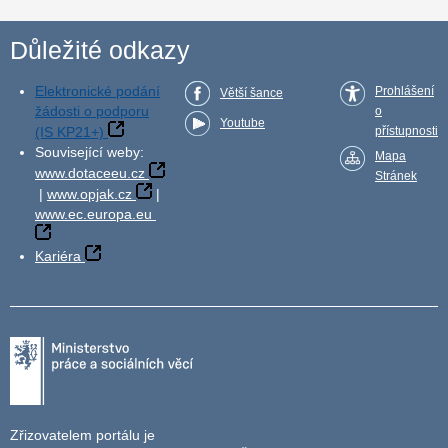
Důležité odkazy
Elektronické podání
Prohlášení
Větší šance
žádosti o podporu
o
Youtube
(IS KP21+)
přístupnosti
Související weby:
Mapa
www.dotaceeu.cz
Stránek
|
www.opjak.cz
|
www.ec.europa.eu
Kariéra
Zřizovatelem portálu je