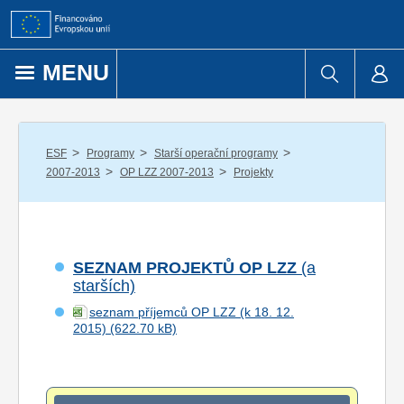
Přejít k obsahu
MENU
/
/
/
ESF
Programy
Starší operační programy
/
/
2007-2013
OP LZZ 2007-2013
Projekty
SEZNAM PROJEKTŮ OP LZZ
(a
starších)
seznam příjemců OP LZZ (k 18. 12.
2015)