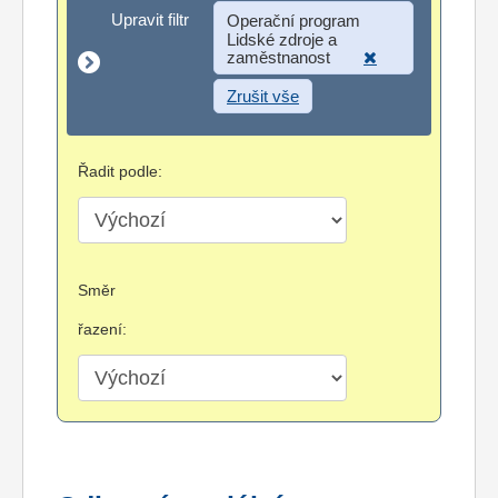
Upravit filtr
Upravit filtr
Operační program
Lidské zdroje a
zaměstnanost
Zrušit vše
Řadit podle:
Směr
řazení: