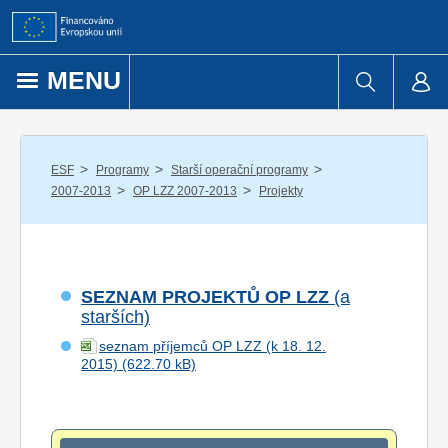
Přejít k obsahu
MENU
/
/
/
ESF
Programy
Starší operační programy
/
/
2007-2013
OP LZZ 2007-2013
Projekty
SEZNAM PROJEKTŮ OP LZZ
(a
starších)
seznam příjemců OP LZZ (k 18. 12.
2015)