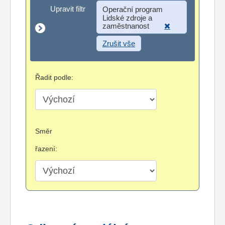
Upravit filtr
Upravit filtr
Operační program
Lidské zdroje a
zaměstnanost
Zrušit vše
Řadit podle:
Směr
řazení: