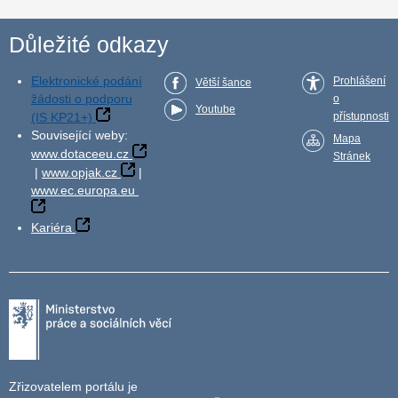
Důležité odkazy
Elektronické podání
Prohlášení
Větší šance
žádosti o podporu
o
Youtube
(IS KP21+)
přístupnosti
Související weby:
Mapa
www.dotaceeu.cz
Stránek
|
www.opjak.cz
|
www.ec.europa.eu
Kariéra
Zřizovatelem portálu je