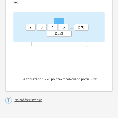
věcí
1
2
3
4
5
...
270
Další
STRÁNKA 1 270
Je zobrazeno 1 - 20 položek z celkového počtu 5 391.
Na začátek stránky