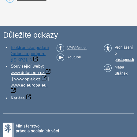
Důležité odkazy
Elektronické podání
Prohlášení
Větší šance
žádosti o podporu
o
Youtube
(IS KP21+)
přístupnosti
Související weby:
Mapa
www.dotaceeu.cz
Stránek
|
www.opjak.cz
|
www.ec.europa.eu
Kariéra