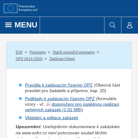
Přejít k obsahu
MENU
/
/
/
ESF
Programy
Starší operační programy
/
OPZ 2014-2020
Zadávací řízení
Pravidla k zadávacím řízením OPZ
(Obecná část
pravidel pro
žadatel
e a
příjemce
, kap. 20)
Podklady k zadávacím řízením OPZ
(formuláře,
vzory - vč.
doporučení pro úspěšnou realizaci
veřejných zakázek
)
Vkládání a editace zakázek
Upozornění:
Uveřejněním dokumentace k zakázkám
na www.esfcr.cz není potvrzován soulad těchto