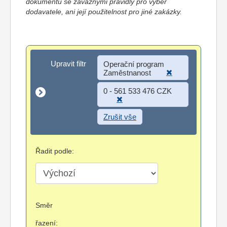
dokumentů se závaznými pravidly pro výběr
dodavatele, ani její použitelnost pro jiné zakázky.
Upravit filtr
Upravit filtr
Operační program
Zaměstnanost
0 - 561 533 476 CZK
Zrušit vše
Řadit podle:
Směr
řazení: