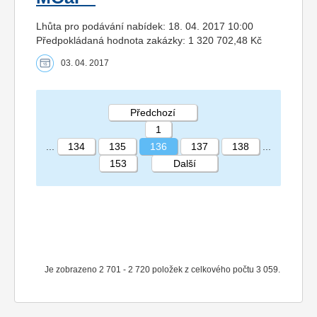
Lhůta pro podávání nabídek: 18. 04. 2017 10:00
Předpokládaná hodnota zakázky: 1 320 702,48 Kč
03. 04. 2017
Předchozí
1
...
134
135
136
137
138
...
153
Další
STRÁNKA 136 153
Je zobrazeno 2 701 - 2 720 položek z celkového počtu 3 059.