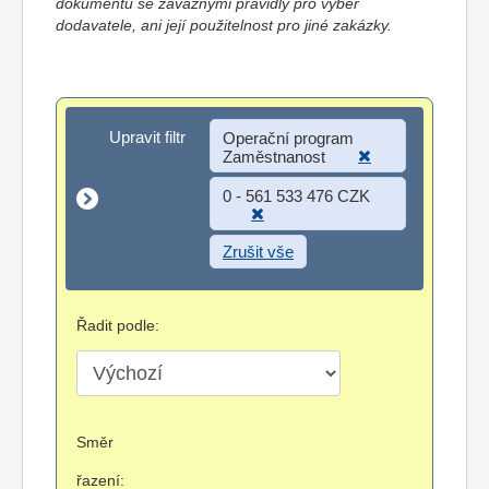
dokumentů se závaznými pravidly pro výběr
dodavatele, ani její použitelnost pro jiné zakázky.
Upravit filtr
Upravit filtr
Operační program
Zaměstnanost
0 - 561 533 476 CZK
Zrušit vše
Řadit podle:
Směr
řazení: