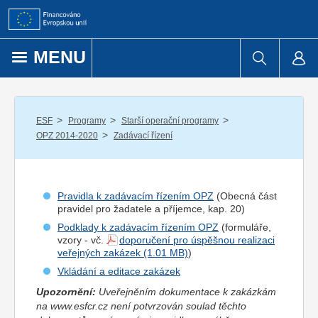
Přejít k obsahu
MENU
/
/
/
ESF
Programy
Starší operační programy
/
OPZ 2014-2020
Zadávací řízení
Pravidla k zadávacím řízením OPZ
(Obecná část
pravidel pro
žadatel
e a
příjemce
, kap. 20)
Podklady k zadávacím řízením OPZ
(formuláře,
vzory - vč.
doporučení pro úspěšnou realizaci
veřejných zakázek
)
Vkládání a editace zakázek
Upozornění:
Uveřejněním dokumentace k zakázkám
na www.esfcr.cz není potvrzován soulad těchto