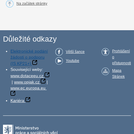
Na začátek stránky
Důležité odkazy
Elektronické podání
Prohlášení
Větší šance
žádosti o podporu
o
Youtube
(IS KP21+)
přístupnosti
Související weby:
Mapa
www.dotaceeu.cz
Stránek
|
www.opjak.cz
|
www.ec.europa.eu
Kariéra