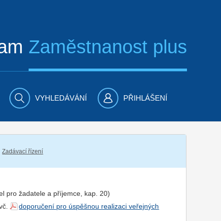
ram
Zaměstnanost plus
VYHLEDÁVÁNÍ
PŘIHLÁŠENÍ
Zadávací řízení
el pro
žadatel
e a
příjemce
, kap. 20)
 vč.
doporučení pro úspěšnou realizaci veřejných