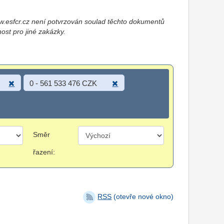
esfcr.cz není potvrzován soulad těchto dokumentů
nost pro jiné zakázky.
0 - 561 533 476 CZK
Směr
řazení:
RSS
(otevře nové okno)