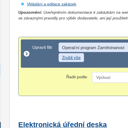
Vkládání a editace zakázek
Upozornění:
Uveřejněním dokumentace k zakázkám na www.
se závaznými pravidly pro výběr dodavatele, ani její použitel
Upravit filtr
Upravit filtr
Operační program Zaměstnanost
Zrušit vše
Řadit podle:
Elektronická úřední deska