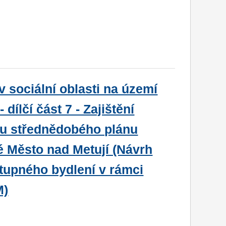
v sociální oblasti na území
dílčí část 7 - Zajištění
bu střednědobého plánu
é Město nad Metují (Návrh
tupného bydlení v rámci
M)