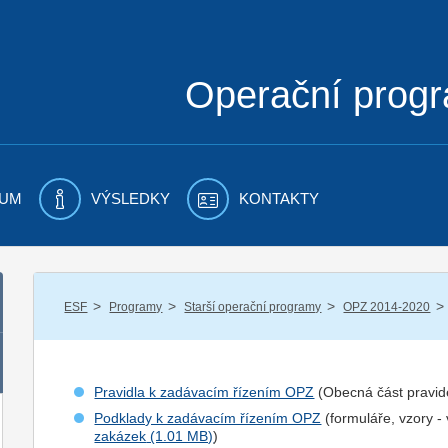
Operační prog
UM
VÝSLEDKY
KONTAKTY
/
/
/
/
ESF
Programy
Starší operační programy
OPZ 2014-2020
Pravidla k zadávacím řízením OPZ
(Obecná část pravid
Podklady k zadávacím řízením OPZ
(formuláře, vzory -
zakázek
)