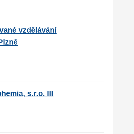
vané vzdělávání
Plzně
emia, s.r.o. III