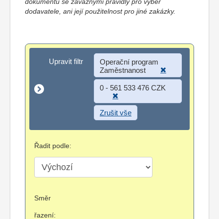
dokumentů se závaznými pravidly pro výběr
dodavatele, ani její použitelnost pro jiné zakázky.
Upravit filtr
Upravit filtr
Operační program
Zaměstnanost
0 - 561 533 476 CZK
Zrušit vše
Řadit podle:
Směr
řazení: