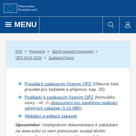
Přejít k obsahu
MENU
/
/
/
ESF
Programy
Starší operační programy
/
OPZ 2014-2020
Zadávací řízení
Pravidla k zadávacím řízením OPZ
(Obecná část
pravidel pro
žadatel
e a
příjemce
, kap. 20)
Podklady k zadávacím řízením OPZ
(formuláře,
vzory - vč.
doporučení pro úspěšnou realizaci
veřejných zakázek
)
Vkládání a editace zakázek
Upozornění:
Uveřejněním dokumentace k zakázkám
na www.esfcr.cz není potvrzován soulad těchto