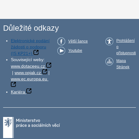
Důležité odkazy
Elektronické podání
Prohlášení
Větší šance
žádosti o podporu
o
Youtube
(IS KP21+)
přístupnosti
Související weby:
Mapa
www.dotaceeu.cz
Stránek
|
www.opjak.cz
|
www.ec.europa.eu
Kariéra