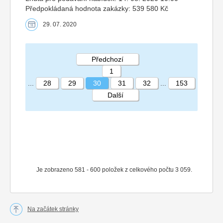
Předpokládaná hodnota zakázky: 539 580 Kč
29. 07. 2020
Předchozí
1
...
28
29
30
31
32
...
153
Další
STRÁNKA 30 153
Je zobrazeno 581 - 600 položek z celkového počtu 3 059.
Na začátek stránky