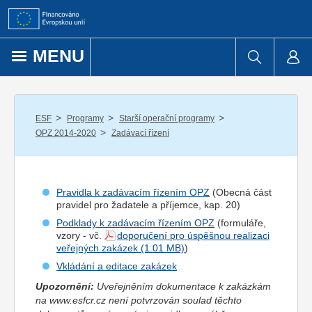
Přejít k obsahu
MENU
/
/
/
ESF
Programy
Starší operační programy
/
OPZ 2014-2020
Zadávací řízení
Pravidla k zadávacím řízením OPZ
(Obecná část
pravidel pro
žadatel
e a
příjemce
, kap. 20)
Podklady k zadávacím řízením OPZ
(formuláře,
vzory - vč.
doporučení pro úspěšnou realizaci
veřejných zakázek
)
Vkládání a editace zakázek
Upozornění:
Uveřejněním dokumentace k zakázkám
na www.esfcr.cz není potvrzován soulad těchto