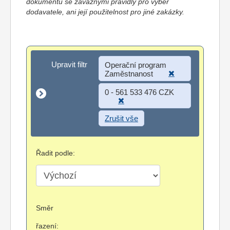
dokumentů se závaznými pravidly pro výběr
dodavatele, ani její použitelnost pro jiné zakázky.
Upravit filtr
Upravit filtr
Operační program
Zaměstnanost
0 - 561 533 476 CZK
Zrušit vše
Řadit podle:
Směr
řazení: