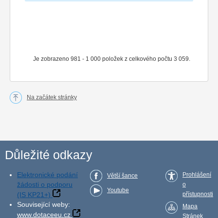
Je zobrazeno 981 - 1 000 položek z celkového počtu 3 059.
Na začátek stránky
Důležité odkazy
Elektronické podání
Prohlášení
Větší šance
žádosti o podporu
o
Youtube
(IS KP21+)
přístupnosti
Související weby:
Mapa
www.dotaceeu.cz
Stránek