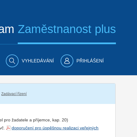
ram
Zaměstnanost plus
VYHLEDÁVÁNÍ
PŘIHLÁŠENÍ
Zadávací řízení
el pro
žadatel
e a
příjemce
, kap. 20)
 vč.
doporučení pro úspěšnou realizaci veřejných