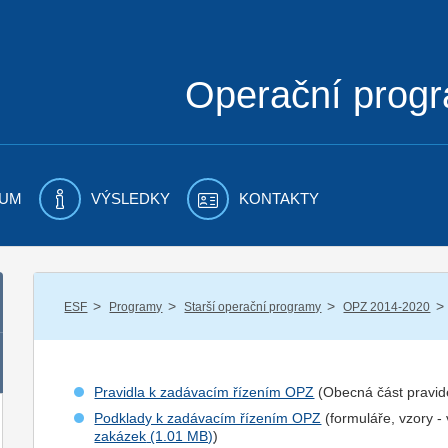
Operační prog
UM
VÝSLEDKY
KONTAKTY
/
/
/
/
ESF
Programy
Starší operační programy
OPZ 2014-2020
Pravidla k zadávacím řízením OPZ
(Obecná část pravid
Podklady k zadávacím řízením OPZ
(formuláře, vzory -
zakázek
)