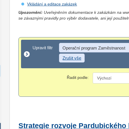
Vkládání a editace zakázek
Upozornění:
Uveřejněním dokumentace k zakázkám na www.
se závaznými pravidly pro výběr dodavatele, ani její použitel
Upravit filtr
Upravit filtr
Operační program Zaměstnanost
Zrušit vše
Řadit podle:
Strategie rozvoje Pardubického 