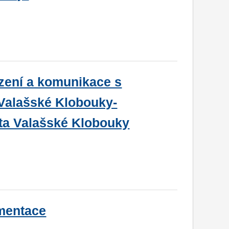
ízení a komunikace s
Valašské Klobouky-
ta Valašské Klobouky
umentace