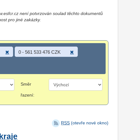
esfcr.cz není potvrzován soulad těchto dokumentů
nost pro jiné zakázky.
0 - 561 533 476 CZK
Směr
řazení:
RSS
(otevře nové okno)
kraje