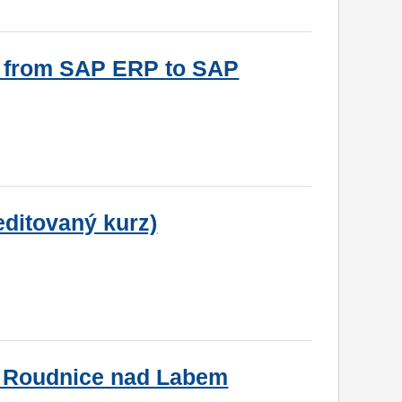
g from SAP ERP to SAP
editovaný kurz)
a Roudnice nad Labem