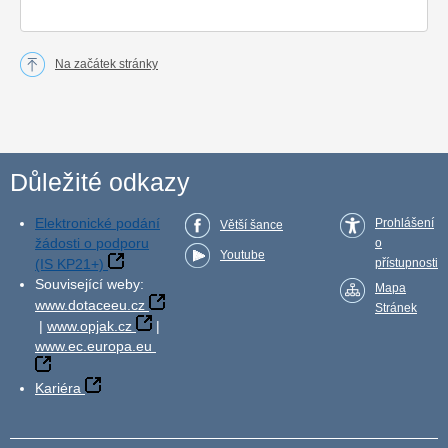
Na začátek stránky
Důležité odkazy
Elektronické podání
Prohlášení
Větší šance
žádosti o podporu
o
Youtube
(IS KP21+)
přístupnosti
Související weby:
Mapa
www.dotaceeu.cz
Stránek
|
www.opjak.cz
|
www.ec.europa.eu
Kariéra