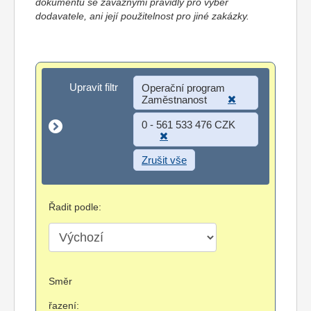
dokumentů se závaznými pravidly pro výběr
dodavatele, ani její použitelnost pro jiné zakázky.
Upravit filtr
Upravit filtr
Operační program
Zaměstnanost
0 - 561 533 476 CZK
Zrušit vše
Řadit podle:
Směr
řazení: