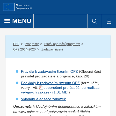
Přejít k obsahu
MENU
/
/
/
ESF
Programy
Starší operační programy
/
OPZ 2014-2020
Zadávací řízení
Pravidla k zadávacím řízením OPZ
(Obecná část
pravidel pro
žadatel
e a
příjemce
, kap. 20)
Podklady k zadávacím řízením OPZ
(formuláře,
vzory - vč.
doporučení pro úspěšnou realizaci
veřejných zakázek
)
Vkládání a editace zakázek
Upozornění:
Uveřejněním dokumentace k zakázkám
na www.esfcr.cz není potvrzován soulad těchto