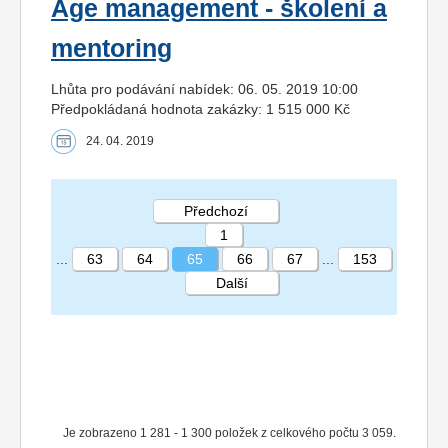
Age management - školení a
mentoring
Lhůta pro podávání nabídek: 06. 05. 2019 10:00
Předpokládaná hodnota zakázky: 1 515 000 Kč
24. 04. 2019
Předchozí
1
...
63
64
65
66
67
...
153
Další
STRÁNKA 65 153
Je zobrazeno 1 281 - 1 300 položek z celkového počtu 3 059.