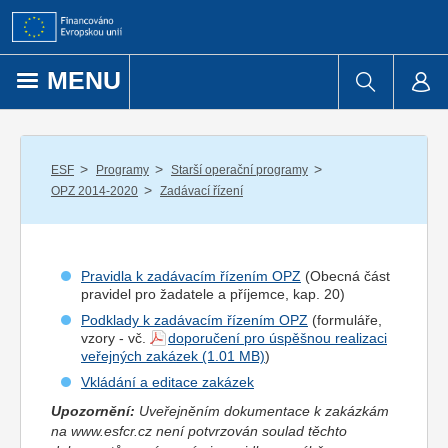
Přejít k obsahu
MENU
/
/
/
ESF
Programy
Starší operační programy
/
OPZ 2014-2020
Zadávací řízení
Pravidla k zadávacím řízením OPZ
(Obecná část
pravidel pro
žadatel
e a
příjemce
, kap. 20)
Podklady k zadávacím řízením OPZ
(formuláře,
vzory - vč.
doporučení pro úspěšnou realizaci
veřejných zakázek
)
Vkládání a editace zakázek
Upozornění:
Uveřejněním dokumentace k zakázkám
na www.esfcr.cz není potvrzován soulad těchto