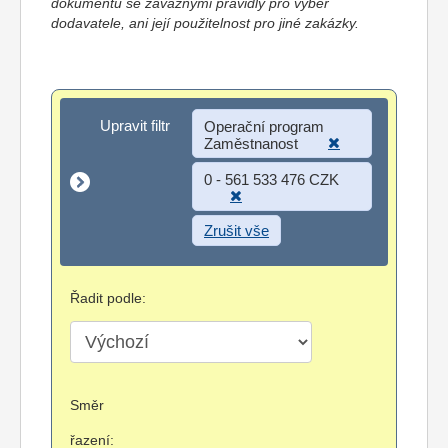
dokumentů se závaznými pravidly pro výběr
dodavatele, ani její použitelnost pro jiné zakázky.
Upravit filtr
Upravit filtr
Operační program
Zaměstnanost
0 - 561 533 476 CZK
Zrušit vše
Řadit podle:
Směr
řazení: