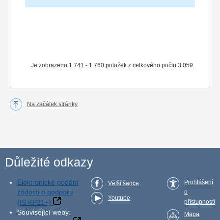
Je zobrazeno 1 741 - 1 760 položek z celkového počtu 3 059.
Na začátek stránky
Důležité odkazy
Elektronické podání
Prohlášení
Větší šance
žádosti o podporu
o
Youtube
(IS KP21+)
přístupnosti
Související weby:
Mapa