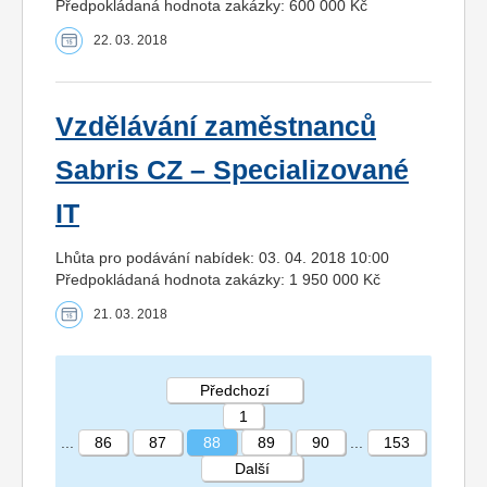
Předpokládaná hodnota zakázky: 600 000 Kč
22. 03. 2018
Vzdělávání zaměstnanců
Sabris CZ – Specializované
IT
Lhůta pro podávání nabídek: 03. 04. 2018 10:00
Předpokládaná hodnota zakázky: 1 950 000 Kč
21. 03. 2018
Předchozí
1
...
86
87
88
89
90
...
153
Další
STRÁNKA 88 153