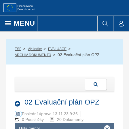
Přejít k obsahu
MENU
/
/
/
ESF
Výsledky
EVALUACE
/
02 Evaluační plán OPZ
ARCHIV DOKUMENTŮ
02 Evaluační plán OPZ
Poslední úprava 13.11.23 9:36
0 Podsložky
20 Dokumenty
Dokumenty