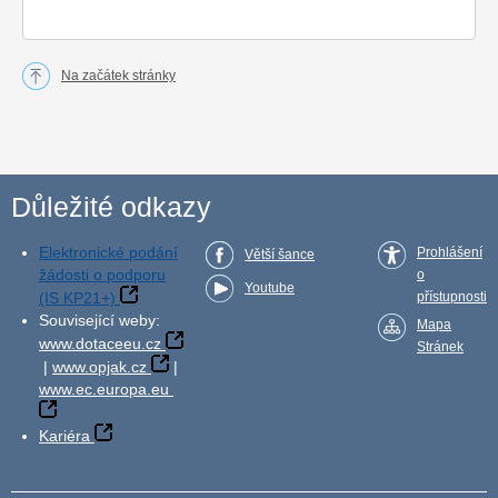
Na začátek stránky
Důležité odkazy
Elektronické podání
Prohlášení
Větší šance
žádosti o podporu
o
Youtube
(IS KP21+)
přístupnosti
Související weby:
Mapa
www.dotaceeu.cz
Stránek
|
www.opjak.cz
|
www.ec.europa.eu
Kariéra