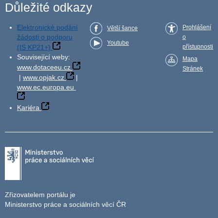
Důležité odkazy
Elektronické podání
Prohlášení
Větší šance
žádosti o podporu
o
Youtube
(IS KP21+)
přístupnosti
Související weby:
Mapa
www.dotaceeu.cz
Stránek
|
www.opjak.cz
|
www.ec.europa.eu
Kariéra
Zřizovatelem portálu je
Ministerstvo práce a sociálních věcí ČR