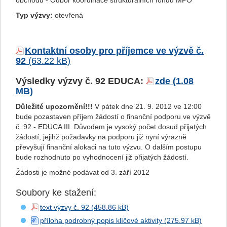
obchodu - Odbor koordinace strukturálních fondů MPO
Typ výzvy:
otevřená
Kontaktní osoby pro příjemce ve výzvě č.
92
Výsledky výzvy č. 92 EDUCA:
zde
Důležité upozornění!!!
V pátek dne 21. 9. 2012 ve 12:00
bude pozastaven příjem žádostí o finanční podporu ve výzvě
č. 92 - EDUCA III. Důvodem je vysoký počet dosud přijatých
žádostí, jejihž požadavky na podporu již nyní výrazně
převyšují finanční alokaci na tuto výzvu. O dalším postupu
bude rozhodnuto po vyhodnocení již přijatých žádostí.
Žádosti je možné podávat od 3. září 2012
Soubory ke stažení:
text výzvy č. 92
příloha podrobný popis klíčové aktivity