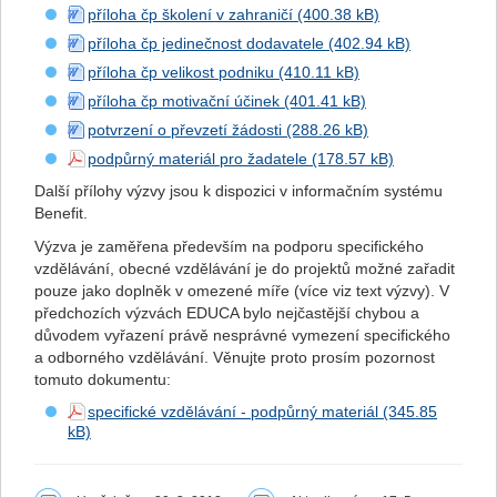
příloha čp školení v zahraničí
příloha čp jedinečnost dodavatele
příloha čp velikost podniku
příloha čp motivační účinek
potvrzení o převzetí žádosti
podpůrný materiál pro žadatele
Další přílohy výzvy jsou k dispozici v informačním systému
Benefit.
Výzva
je zaměřena především na podporu specifického
vzdělávání, obecné vzdělávání je do
projekt
ů
možné zařadit
pouze jako doplněk v omezené míře (více viz text výzvy). V
předchozích výzvách EDUCA bylo nejčastější chybou a
důvodem vyřazení právě nesprávné vymezení specifického
a odborného vzdělávání. Věnujte proto prosím pozornost
tomuto dokumentu:
specifické vzdělávání - podpůrný materiál