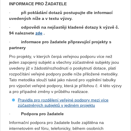
INFORMACE PRO ŽADATELE
·
při pokládání dotazů postupujte dle informací
uvedených níže a v textu výzvy.
·
odpovědi na nejčastěji kladené dotazy k výzvě č.
94 naleznete
zde
.
·
informace pro žadatele připravující projekty s
partnery
Pro projekty, v kterých čerpá veřejnou podporu více než
jeden zapojený subjekt a všechny zúčastněné subjekty jsou
uvedeny již v žádosti/rozhodnutí o poskytnutí dotace, platí
rozpočítání veřejné podpory podle níže přiložené metodiky.
Tato metodika slouží také jako návod pro vyplnění tabulky
pro výpočet veřejné podpory, která je přílohou č. 4 této výzvy
a pro případné změny v průběhu realizace.
Pravidla pro rozdělení veřejné podpory mezi více
zúčastněných subjektů v jediném projektu
·
Podpora pro žadatele
Informační podpora pro žadatele bude zajištěna na
internetovém esf fóru, telefonicky, během osobních