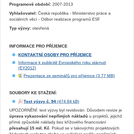
Programové období:
2007-2013
Vyhlašovatel:
Česká republika - Ministerstvo práce a
sociálních věcí - Odbor realizace programů ESF
Typ výzvy:
otevřená
INFORMACE PRO PŘÍJEMCE
K
ONTAKTNÍ
OSOBY PRO PŘÍJEMCE
Informace k publicitě Evropského roku stárnutí
(EY2012)
Prezentace ze seminářů pro příjemce
SOUBORY KE STAŽENÍ:
Text výzvy č. 94
UPOZORNĚNÍ: text výzvy byl revidován. Důvodem revize je
úprava vykazování nepřímých nákladů
u projektů, jejichž
přímé způsobilé náklady bez křížového financování
přesahují 15 mil. Kč
. Pokud se v takovýchto projektových