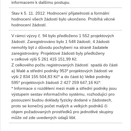
informacemi k dalšímu postupu.
Stav k 5. 11. 2012:
Hodnocení přijatelnosti a formální
hodnocení všech žádostí bylo ukončeno. Probíhá věcné
hodnocení žádostí.
V rámci výzvy č. 94 bylo předloženo 1 552 projektových
žádostí. Zaregistrováno bylo 1 548 žádostí, 4 žádosti
nemohly být z důvodu pochybení na straně žadatele
zaregistrovány. Projektové žádosti byly předloženy
v celkové výši 5 261 415 151,99 Kč.
Z celkového počtu registrovaných žádostí spadá do části
a) Malé a střední podniky 953* projektových žádostí ve
výši 2 834 155 504,83 Kč* a do části b) Velké podniky
595* projektových žádostí 2 427 259 647,16 Kč*.
* Informace o rozdělení mezi malé a střední podniky jsou
výstupem sestav informačního systému, rozhodující pro
posouzení budou doklady fyzicky dodané v žádostech,
proto se konečný počet malých a velkých podniků či
objem požadovaných prostředků pro jednotlivé skupiny
může od zde uvedených údajů lišit.