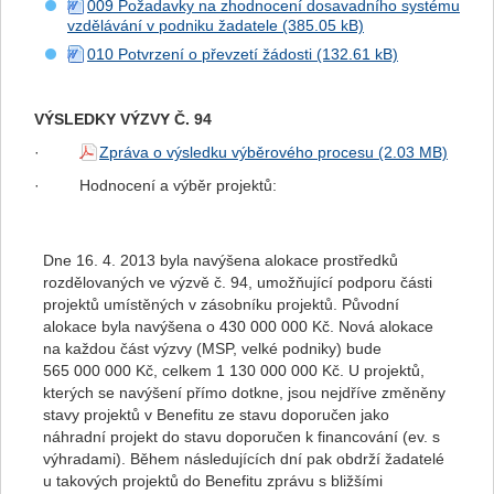
009 Požadavky na zhodnocení dosavadního systému
vzdělávání v podniku žadatele
010 Potvrzení o převzetí žádosti
VÝSLEDKY VÝZVY Č. 94
·
Zpráva o výsledku výběrového procesu
·
Hodnocení a výběr projektů:
Dne 16. 4. 2013 byla navýšena alokace prostředků
rozdělovaných ve výzvě č. 94, umožňující podporu části
projektů umístěných v zásobníku projektů. Původní
alokace byla navýšena o 430 000 000 Kč. Nová alokace
na každou část výzvy (MSP, velké podniky) bude
565 000 000 Kč, celkem 1 130 000 000 Kč. U projektů,
kterých se navýšení přímo dotkne, jsou nejdříve změněny
stavy projektů v Benefitu ze stavu doporučen jako
náhradní projekt do stavu doporučen k financování (ev. s
výhradami). Během následujících dní pak obdrží žadatelé
u takových projektů do Benefitu zprávu s bližšími