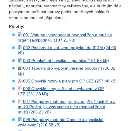
žádostech vyskytne chyba ve vyčíslení podílu nepřímých
nákladů, nebudou automaticky vyřazovány, ale bude jim dále
poskytnuta možnost opravy podílu nepřímých nákladů
v rámci hodnocení přijatelnosti.
Přílohy
:
001 Vstupní vyhodnocení rovnosti žen a mužů v
organizaci/podniku
002 Potvrzení o zařazení projektu do IPRM
003 Prohlášení o velikosti podniku
004 Tabulka pro výpočet veřejné podpory
005 Obvyklé mzdy a platy pro OP LZZ
006 Obvyklé ceny zařízení a vybavení v OP
LZZ
007 Podpůrný materiál pro rovné příležitosti žen a
mužů Proč a jak vypracovat plán rovnosti žen a
mužů
008 Podpůrný materiál Obecné x specifické
vzdělávání