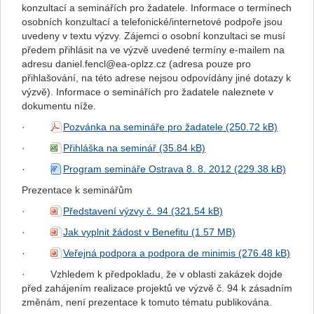
konzultací a seminářích pro žadatele. Informace o termínech
osobních konzultací a telefonické/internetové podpoře jsou
uvedeny v textu výzvy. Zájemci o osobní konzultaci se musí
předem přihlásit na ve výzvě uvedené termíny e-mailem na
adresu
daniel.fencl@ea-oplzz.cz
(adresa pouze pro
přihlašování, na této adrese nejsou odpovídány jiné dotazy k
výzvě). Informace o seminářích pro žadatele naleznete v
dokumentu níže.
·
Pozvánka na semináře pro žadatele
·
Přihláška na seminář
·
Program semináře Ostrava 8. 8. 2012
Prezentace k seminářům
·
Představení výzvy č. 94
·
Jak vyplnit žádost v Benefitu
·
Veřejná podpora a podpora de minimis
·
Vzhledem k předpokladu, že v oblasti zakázek dojde
před zahájením realizace projektů ve výzvě č. 94 k zásadním
změnám, není prezentace k tomuto tématu publikována.