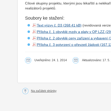
Cílové skupiny projektu, kterými jsou lékařští a neléka
realizátorů projektů.
Soubory ke stažení:
Text výzvy č. D3
(revidovaná verze
Příloha č. 1 obvyklé mzdy a platy v OP LZZ
Příloha č. 2 obvyklé ceny zařízení a vybavení
Příloha č. 3 potvrzení o převzetí žádosti
Uveřejněno: 24. 1. 2014
Aktualizováno: 17. 5.
Na začátek stránky