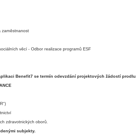
a zaměstnanost
sociálních věcí - Odbor realizace programů ESF
kaci Benefit7 se termín odevzdání projektových žádostí prodlužu
NANCE
R“)
nictví
h zdravotnických oborů.
edenými subjekty.