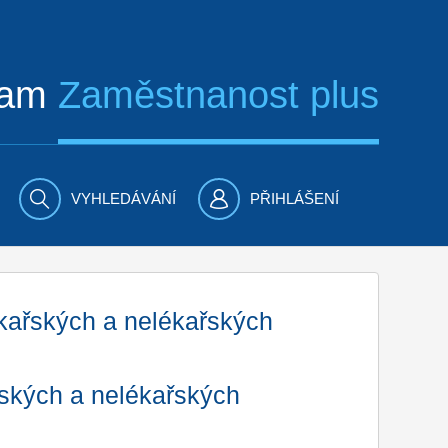
ram
Zaměstnanost plus
VYHLEDÁVÁNÍ
PŘIHLÁŠENÍ
ékařských a nelékařských
řských a nelékařských