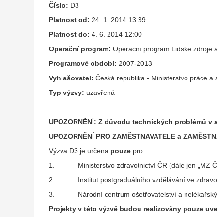
Číslo:
D3
Platnost od:
24. 1. 2014 13:39
Platnost do:
4. 6. 2014 12:00
Operační program:
Operační program Lidské zdroje 
Programové období:
2007-2013
Vyhlašovatel:
Česká republika - Ministerstvo práce a 
Typ výzvy:
uzavřená
UPOZORNĚNÍ: Z důvodu technických problémů v apli
UPOZORNĚNÍ PRO ZAMĚSTNAVATELE a ZAMĚST
Výzva D3 je určena
pouze
pro
1. Ministerstvo zdravotnictví ČR (dále jen „MZ Č
2. Institut postgraduálního vzdělávání ve zdravot
3. Národní centrum ošetřovatelství a nelékařskýc
Projekty v této výzvě budou realizovány pouze uv