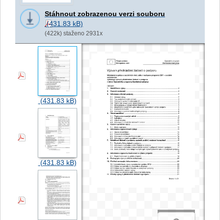
Stáhnout zobrazenou verzi souboru
(422k) staženo 2931x