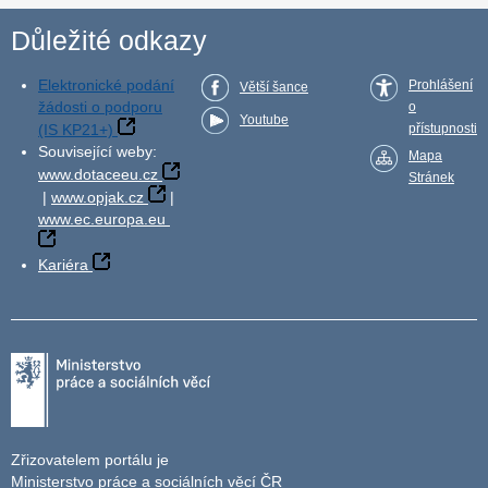
Důležité odkazy
Elektronické podání
Prohlášení
Větší šance
žádosti o podporu
o
Youtube
(IS KP21+)
přístupnosti
Související weby:
Mapa
www.dotaceeu.cz
Stránek
|
www.opjak.cz
|
www.ec.europa.eu
Kariéra
Zřizovatelem portálu je
Ministerstvo práce a sociálních věcí ČR