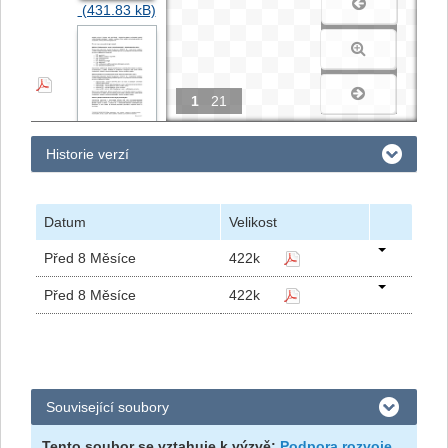
1
21
Historie verzí
Datum
Velikost
Před 8 Měsíce
422k
Před 8 Měsíce
422k
Související soubory
Tento soubor se vztahuje k výzvě:
Podpora rozvoje