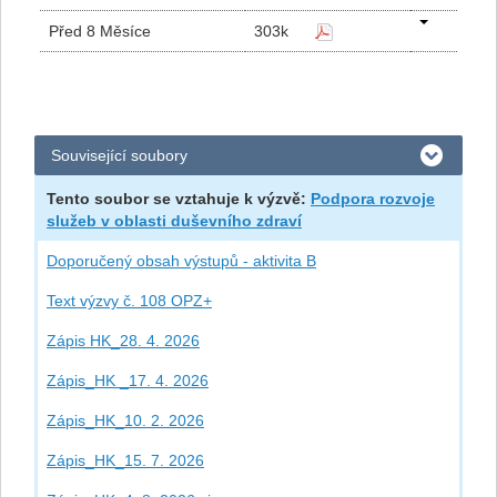
Před 8 Měsíce
303k
Související soubory
Tento soubor se vztahuje k výzvě:
Podpora rozvoje
služeb v oblasti duševního zdraví
Doporučený obsah výstupů - aktivita B
Text výzvy č. 108 OPZ+
Zápis HK_28. 4. 2026
Zápis_HK _17. 4. 2026
Zápis_HK_10. 2. 2026
Zápis_HK_15. 7. 2026