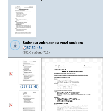
Stáhnout zobrazenou verzi souboru
(281k) staženo 712x