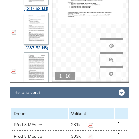
1
10
Historie verzí
Datum
Velikost
Před 8 Měsíce
281k
Před 8 Měsíce
303k