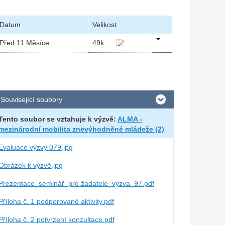
Datum
Velikost
Před 11 Měsíce
49k
Související soubory
Tento soubor se vztahuje k výzvě:
ALMA -
mezinárodní mobilita znevýhodněné mládeže (2)
Evaluace výzvy 079.jpg
Obrázek k výzvě.jpg
Prezentace_seminář_pro žadatele_výzva_97.pdf
Příloha č. 1 podporované aktivity.pdf
Příloha č. 2 potvrzení konzultace.pdf