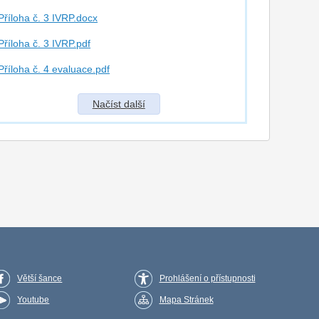
Příloha č. 3 IVRP.docx
Příloha č. 3 IVRP.pdf
Příloha č. 4 evaluace.pdf
Příloha č. 5 pokyny osobní účast.pdf
Načíst další
Příloha č. 6 projektový návrh.docx
Větší šance
Prohlášení o přístupnosti
Youtube
Mapa Stránek