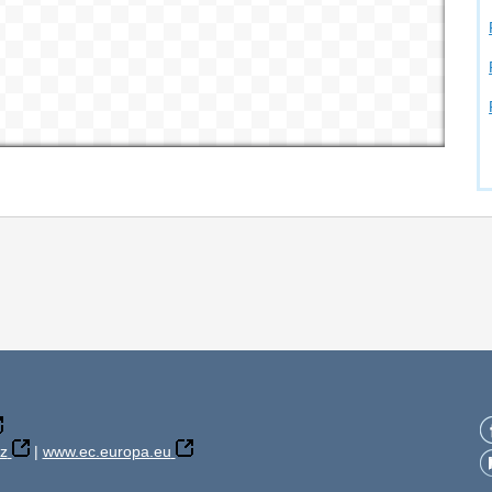
z
|
www.ec.europa.eu