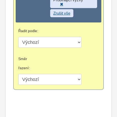
Zrušit vše
Řadit podle:
Směr
řazení: