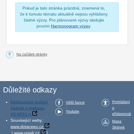
Pokud je tato stránka prázdná, znamená to,
že k tomuto tématu aktuálně nejsou vyhlášeny
žádné výzvy. Pro plánované výzvy sledujte
prosím
Harmonogram výzev
.
Na začátek stránky
Důležité odkazy
Elektronické podání
Prohlášení
Větší šance
žádosti o podporu
o
Youtube
(IS KP21+)
přístupnosti
Související weby:
Mapa
www.dotaceeu.cz
Stránek
|
www.opjak.cz
|