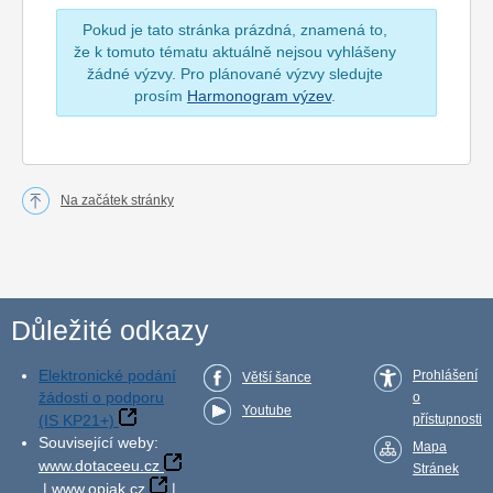
Pokud je tato stránka prázdná, znamená to,
že k tomuto tématu aktuálně nejsou vyhlášeny
žádné výzvy. Pro plánované výzvy sledujte
prosím
Harmonogram výzev
.
Na začátek stránky
Důležité odkazy
Elektronické podání
Prohlášení
Větší šance
žádosti o podporu
o
Youtube
(IS KP21+)
přístupnosti
Související weby:
Mapa
www.dotaceeu.cz
Stránek
|
www.opjak.cz
|