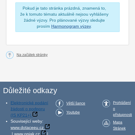
Pokud je tato stránka prázdná, znamená to,
že k tomuto tématu aktuálně nejsou vyhlášeny
žádné výzvy. Pro plánované výzvy sledujte
prosím
Harmonogram výzev
.
Na začátek stránky
Důležité odkazy
Elektronické podání
Prohlášení
Větší šance
žádosti o podporu
o
Youtube
(IS KP21+)
přístupnosti
Související weby:
Mapa
www.dotaceeu.cz
Stránek
|
www.opjak.cz
|