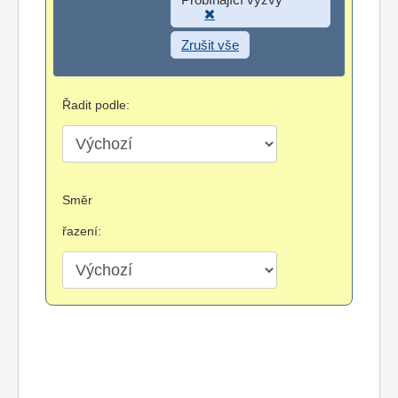
Zrušit vše
Řadit podle:
Směr
řazení: