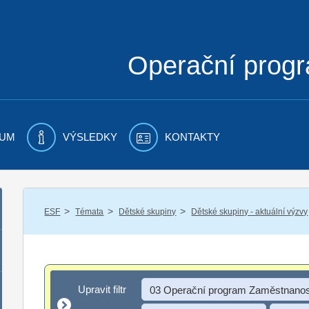
Operační prog
UM
VÝSLEDKY
KONTAKTY
/
/
/
ESF
Témata
Dětské skupiny
Dětské skupiny - aktuální výzvy
Upravit filtr
Upravit filtr
03 Operační program Zaměstnanos