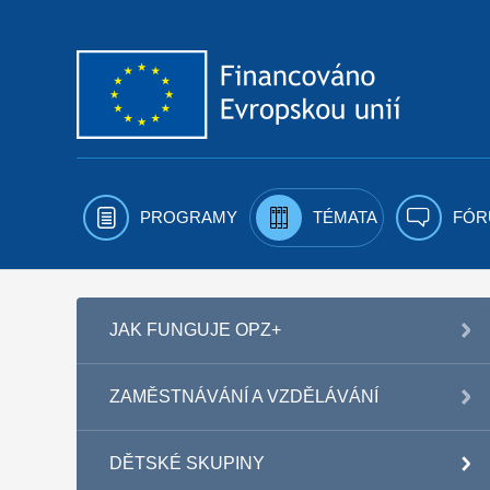
Přejít k obsahu
PROGRAMY
TÉMATA
FÓR
JAK FUNGUJE OPZ+
ZAMĚSTNÁVÁNÍ A VZDĚLÁVÁNÍ
DĚTSKÉ SKUPINY