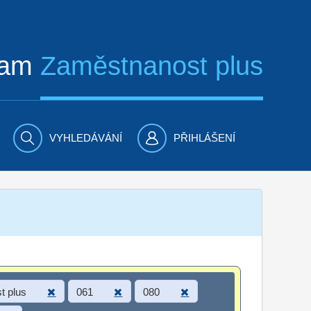
ram
Zaměstnanost plus
VYHLEDÁVÁNÍ
PŘIHLÁŠENÍ
t plus
061
080