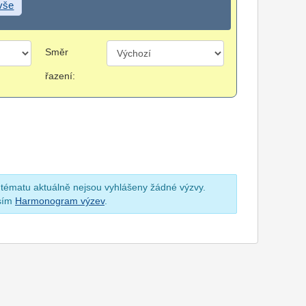
 vše
Směr
řazení:
 tématu aktuálně nejsou vyhlášeny žádné výzvy.
osím
Harmonogram výzev
.