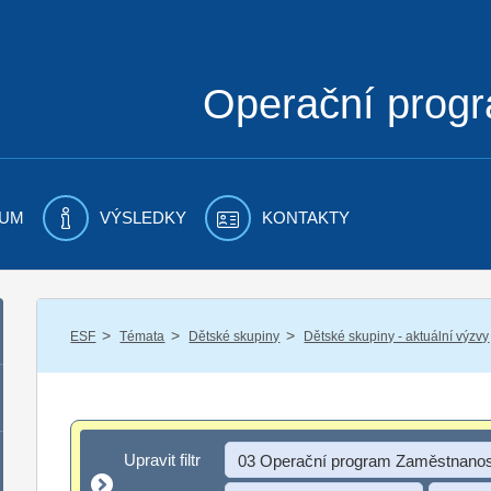
Operační prog
UM
VÝSLEDKY
KONTAKTY
/
/
/
ESF
Témata
Dětské skupiny
Dětské skupiny - aktuální výzvy
Upravit filtr
Upravit filtr
03 Operační program Zaměstnanos