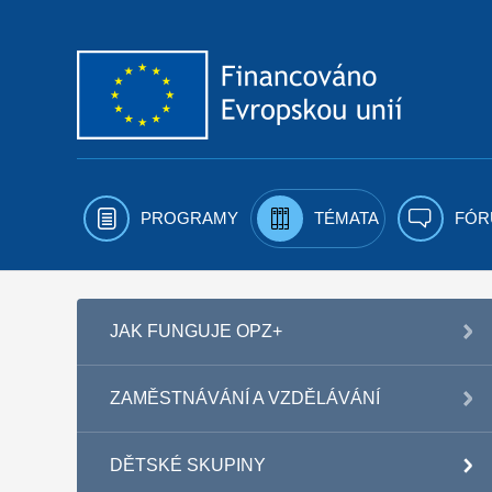
Přejít k obsahu
PROGRAMY
TÉMATA
FÓR
JAK FUNGUJE OPZ+
ZAMĚSTNÁVÁNÍ A VZDĚLÁVÁNÍ
DĚTSKÉ SKUPINY