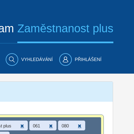
ram
Zaměstnanost plus
VYHLEDÁVÁNÍ
PŘIHLÁŠENÍ
t plus
061
080