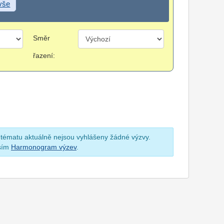
 vše
Směr
řazení:
 tématu aktuálně nejsou vyhlášeny žádné výzvy.
osím
Harmonogram výzev
.