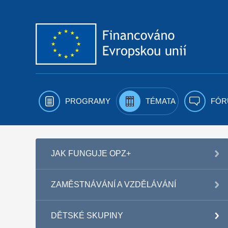
Přejít k obsahu
PROGRAMY
TÉMATA
FÓR
JAK FUNGUJE OPZ+
ZAMĚSTNÁVÁNÍ A VZDĚLÁVÁNÍ
DĚTSKÉ SKUPINY