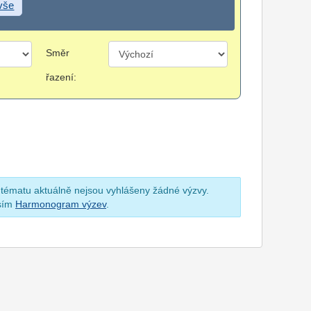
 vše
Směr
řazení:
 tématu aktuálně nejsou vyhlášeny žádné výzvy.
osím
Harmonogram výzev
.