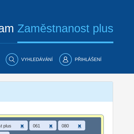
ram
Zaměstnanost plus
VYHLEDÁVÁNÍ
PŘIHLÁŠENÍ
t plus
061
080