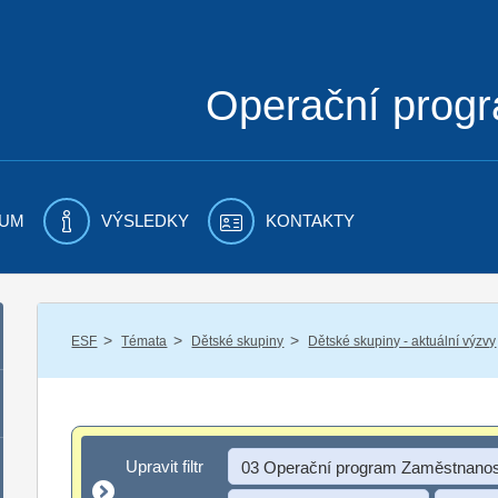
Operační prog
UM
VÝSLEDKY
KONTAKTY
/
/
/
ESF
Témata
Dětské skupiny
Dětské skupiny - aktuální výzvy
Upravit filtr
Upravit filtr
03 Operační program Zaměstnanos