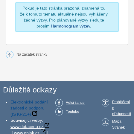
Pokud je tato stránka prázdná, znamená to,
že k tomuto tématu aktuálně nejsou vyhlášeny
žádné výzvy. Pro plánované výzvy sledujte
prosím
Harmonogram výzev
.
Na začátek stránky
Důležité odkazy
Elektronické podání
Prohlášení
Větší šance
žádosti o podporu
o
Youtube
(IS KP21+)
přístupnosti
Související weby:
Mapa
www.dotaceeu.cz
Stránek
|
www.opjak.cz
|