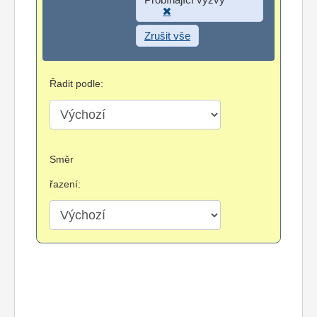
Zrušit vše
Řadit podle:
Směr
řazení: