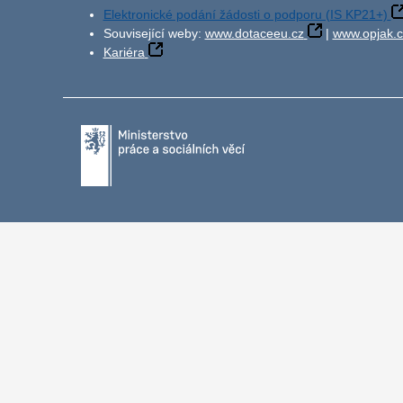
Elektronické podání žádosti o podporu (IS KP21+)
Související weby:
www.dotaceeu.cz
|
www.opjak.c
Kariéra