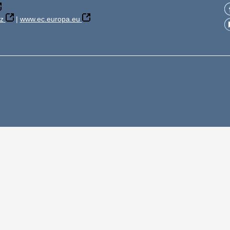
z
|
www.ec.europa.eu