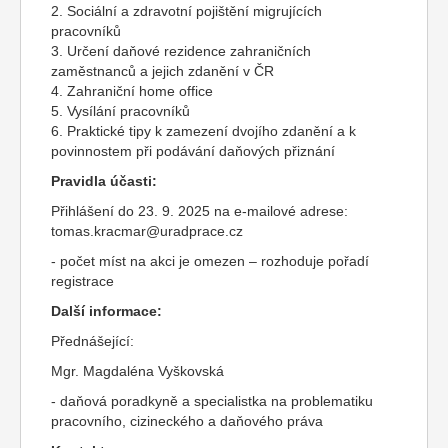
2. Sociální a zdravotní pojištění migrujících
pracovníků
3. Určení daňové rezidence zahraničních
zaměstnanců a jejich zdanění v ČR
4. Zahraniční home office
5. Vysílání pracovníků
6. Praktické tipy k zamezení dvojího zdanění a k
povinnostem při podávání daňových přiznání
Pravidla účasti:
Přihlášení do 23. 9. 2025 na e-mailové adrese:
tomas.kracmar@uradprace.cz
- počet míst na akci je omezen – rozhoduje pořadí
registrace
Další informace:
Přednášející:
Mgr. Magdaléna Vyškovská
- daňová poradkyně a specialistka na problematiku
pracovního, cizineckého a daňového práva