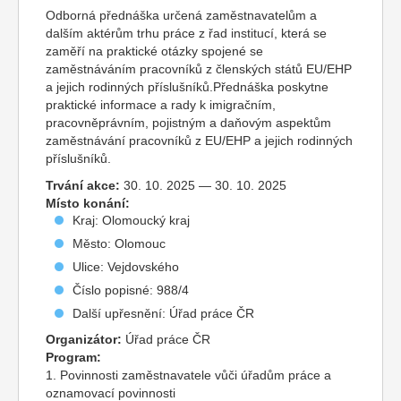
Odborná přednáška určená zaměstnavatelům a
dalším aktérům trhu práce z řad institucí, která se
zaměří na praktické otázky spojené se
zaměstnáváním pracovníků z členských států EU/EHP
a jejich rodinných příslušníků.Přednáška poskytne
praktické informace a rady k imigračním,
pracovněprávním, pojistným a daňovým aspektům
zaměstnávání pracovníků z EU/EHP a jejich rodinných
příslušníků.
Trvání akce:
30. 10. 2025 — 30. 10. 2025
Místo konání:
Kraj: Olomoucký kraj
Město: Olomouc
Ulice: Vejdovského
Číslo popisné: 988/4
Další upřesnění: Úřad práce ČR
Organizátor:
Úřad práce ČR
Program:
1. Povinnosti zaměstnavatele vůči úřadům práce a
oznamovací povinnosti