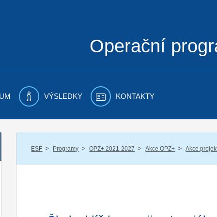
Operační prog
UM
VÝSLEDKY
KONTAKTY
/
/
/
/
ESF
Programy
OPZ+ 2021-2027
Akce OPZ+
Akce proje