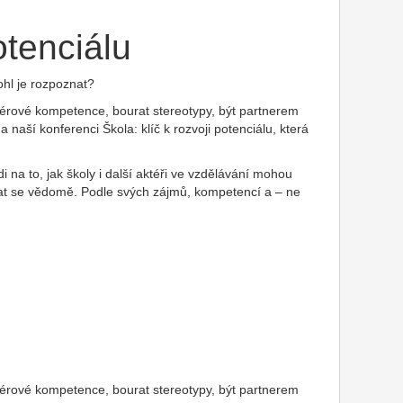
otenciálu
ohl je rozpoznat?
riérové kompetence, bourat stereotypy, být partnerem
 naší konferenci Škola: klíč k rozvoji potenciálu, která
na to, jak školy i další aktéři ve vzdělávání mohou
at se vědomě. Podle svých zájmů, kompetencí a – ne
riérové kompetence, bourat stereotypy, být partnerem