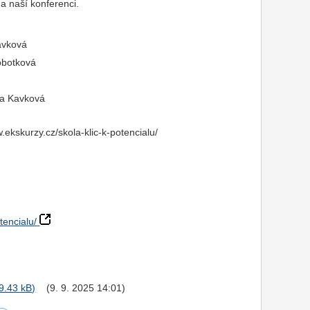
na naší konferenci.
avková
Sobotková
va Kavková
.ekskurzy.cz/skola-klic-k-potencialu/
tencialu/
(9. 9. 2025 14:01)