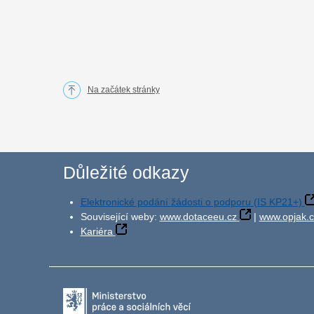
Na začátek stránky
Důležité odkazy
Elektronické podání žádosti o podporu (IS KP21+)
Související weby:
www.dotaceeu.cz
|
www.opjak.c
Kariéra