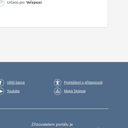
Určeno pro:
Veřejnost
Větší šance
Prohlášení o přístupnosti
Youtube
Mapa Stránek
Zřizovatelem portálu je