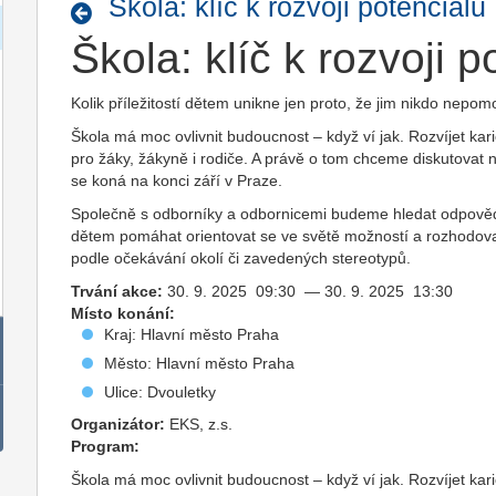
Škola: klíč k rozvoji potenciálu
Škola: klíč k rozvoji p
Kolik příležitostí dětem unikne jen proto, že jim nikdo nepom
Škola má moc ovlivnit budoucnost – když ví jak. Rozvíjet ka
pro žáky, žákyně i rodiče. A právě o tom chceme diskutovat na
se koná na konci září v Praze.
Společně s odborníky a odbornicemi budeme hledat odpovědi 
dětem pomáhat orientovat se ve světě možností a rozhodov
podle očekávání okolí či zavedených stereotypů.
Trvání akce:
30. 9. 2025 09:30 — 30. 9. 2025 13:30
Místo konání:
Kraj: Hlavní město Praha
Město: Hlavní město Praha
Ulice: Dvouletky
Organizátor:
EKS, z.s.
Program:
Škola má moc ovlivnit budoucnost – když ví jak. Rozvíjet ka