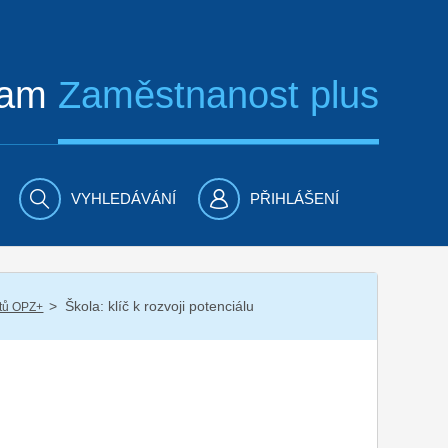
ram
Zaměstnanost plus
VYHLEDÁVÁNÍ
PŘIHLÁŠENÍ
/
Škola: klíč k rozvoji potenciálu
ktů OPZ+