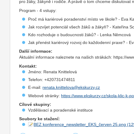
pro žáky, žákyně i rodiče. A právě o tom chceme diskutovat 
Program - 4 vstupy:
Proč má kariérové poradenství místo ve škole? - Eva K
Jak rozvíjet potenciál všech žáků a žákyň? - Kateřina 
Kdo rozhoduje o budoucnosti žáků? - Lenka Němcová
Jak přenést kariérový rozvoj do každodenní praxe? - E
Další informace:
Aktuální informace naleznete na našich strákách: https://www
Kontakt:
Jméno: Renata Knittelová
Telefon: +420731474811
E-mail:
renata.knittelova@ekskurzy.cz
Webové stránky:
https://www.ekskurzy.cz/skola-klic-k-po
Cílové skupiny:
Vzdělávací a poradenské instituce
Soubory ke stažení:
BEZ konference_newsletter_EKS_červen 25.png