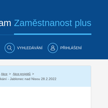
ram
Zaměstnanost plus
VYHLEDÁVÁNÍ
PŘIHLÁŠENÍ
/
/
Akce
Akce projektů
etkání - Jablonec nad Nisou 28.2.2022