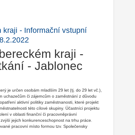
kraji - Informační vstupní
28.2.2022
bereckém kraji -
tkání - Jablonec
rý je určen osobám mladším 29 let (tj. do 29 let vč.),
ním uchazečům či zájemcům o zaměstnání z důvodu
patření aktivní politiky zaměstnanosti, které projekt
stnatelnosti této cílové skupiny. Účastníci projektu
lení v oblasti finanční či pracovněprávní
 zvýší jejich konkurenceschopnost na trhu práce.
ované pracovní místo formou tzv. Společensky