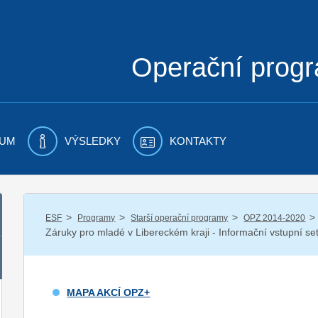
Operační prog
UM
VÝSLEDKY
KONTAKTY
/
/
/
/
ESF
Programy
Starší operační programy
OPZ 2014-2020
Záruky pro mladé v Libereckém kraji - Informační vstupní s
MAPA AKCÍ OPZ+