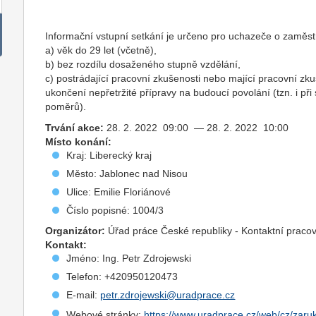
Informační vstupní setkání je určeno pro uchazeče o zaměstn
a) věk do 29 let (včetně),
b) bez rozdílu dosaženého stupně vzdělání,
c) postrádající pracovní zkušenosti nebo mající pracovní z
ukončení nepřetržité přípravy na budoucí povolání (tzn. i př
poměrů).
Trvání akce:
28. 2. 2022 09:00 — 28. 2. 2022 10:00
Místo konání:
Kraj: Liberecký kraj
Město: Jablonec nad Nisou
Ulice: Emilie Floriánové
Číslo popisné: 1004/3
Organizátor:
Úřad práce České republiky - Kontaktní pracovi
Kontakt:
Jméno: Ing. Petr Zdrojewski
Telefon: +420950120473
E-mail:
petr.zdrojewski@uradprace.cz
Webové stránky:
https://www.uradprace.cz/web/cz/zaruk