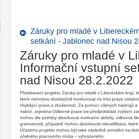
Záruky pro mladé v Libereckém 
setkání - Jablonec nad Nisou 
Záruky pro mladé v Li
Informační vstupní se
nad Nisou 28.2.2022
Představení projektu Záruky pro mladé v Libereckém kraji, kte
které nemohou dostatečně konkurovat na trhu práce ostat
chybějící praxe a zkušeností. Za pomocí cílených nástrojů a o
nabízí, zejména Odborné praxe lze předpokládat zvýšení zamě
mohou dle potřeby absolvovat motivační aktivity, odborná ško
gramotnosti, případně mohou absolvovat rekvalifikace, které
Účastníci projektu mohou být také následně umístěni na dot
účelného pracovního místa – vyhrazeného.