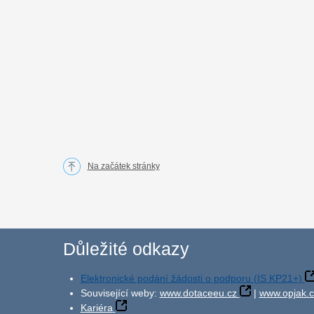
Na začátek stránky
Důležité odkazy
Elektronické podání žádosti o podporu (IS KP21+)
Související weby:
www.dotaceeu.cz
|
www.opjak.c
Kariéra