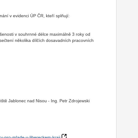
ání v evidenci ÚP ČR, kteří splňují:
kušenosti v souhrnné délce maximálně 3 roky od
i sečtení několika dílčích dosavadních pracovních
ště Jablonec nad Nisou - Ing. Petr Zdrojewski
y-pro-mlade-v-libereckem-kraji