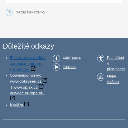
Na začátek stránky
Důležité odkazy
Elektronické podání
Prohlášení
Větší šance
žádosti o podporu
o
Youtube
(IS KP21+)
přístupnosti
Související weby:
Mapa
www.dotaceeu.cz
Stránek
|
www.opjak.cz
|
www.ec.europa.eu
Kariéra