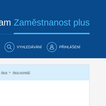
ram
Zaměstnanost plus
VYHLEDÁVÁNÍ
PŘIHLÁŠENÍ
/
Akce
Akce projektů