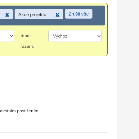
Zrušit vše
Akce projektu
Směr
řazení:
ravotním postižením