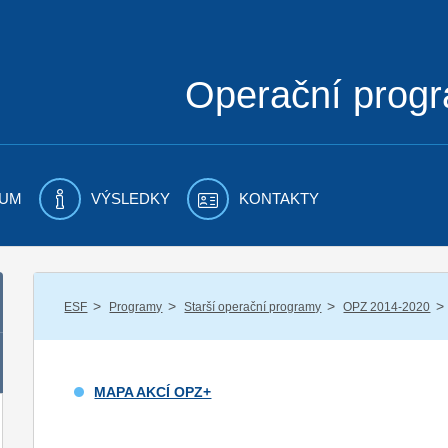
Operační prog
UM
VÝSLEDKY
KONTAKTY
/
/
/
/
ESF
Programy
Starší operační programy
OPZ 2014-2020
MAPA AKCÍ OPZ+