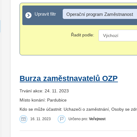
Upravit filtr
Upravit filtr
Operační program Zaměstnanost
Řadit podle:
Burza zaměstnavatelů OZP
Trvání akce: 24. 11. 2023
Místo konání: Pardubice
Kdo se může účastnit: Uchazeči o zaměstnání, Osoby se zd
16. 11. 2023
Určeno pro:
Veřejnost