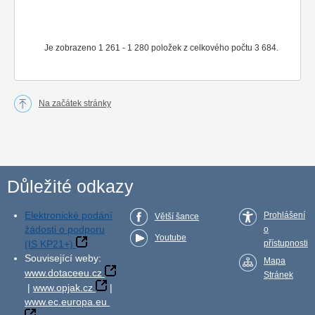
Je zobrazeno 1 261 - 1 280 položek z celkového počtu 3 684.
Na začátek stránky
Důležité odkazy
Elektronické podání
Prohlášení
Větší šance
žádosti o podporu
o
Youtube
(IS KP21+)
přístupnosti
Související weby:
Mapa
www.dotaceeu.cz
Stránek
|
www.opjak.cz
|
www.ec.europa.eu