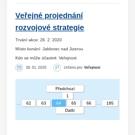
Veřejné projednání
rozvojové strategie
Trvání akce: 26. 2. 2020
Místo konání: Jablonec nad Jizerou
Kdo se může účastnit: Veřejnost
30. 01. 2020
Určeno pro:
Veřejnost
Předchozí
1
...
62
63
64
65
66
...
185
Další
STRÁNKA 64 185