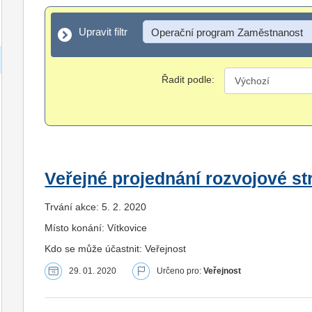
Upravit filtr
Upravit filtr
Operační program Zaměstnanost
Řadit podle:
Veřejné projednání rozvojové st
Trvání akce: 5. 2. 2020
Místo konání: Vítkovice
Kdo se může účastnit: Veřejnost
29. 01. 2020
Určeno pro:
Veřejnost