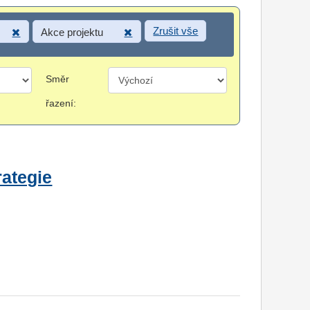
Zrušit vše
Akce projektu
Směr
řazení:
rategie