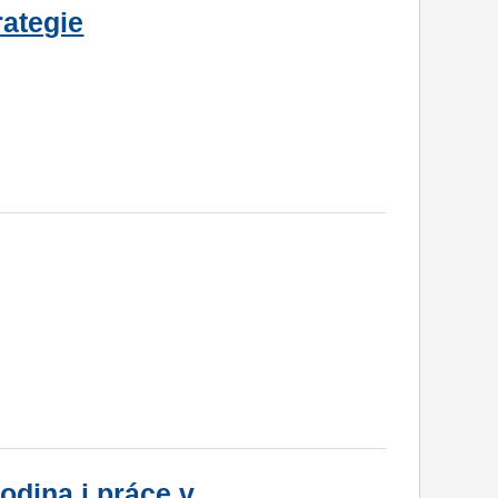
rategie
odina i práce v