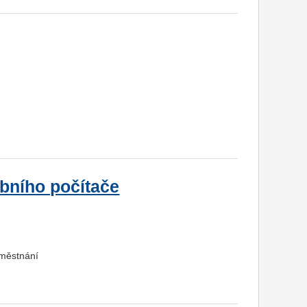
obního počítače
aměstnání