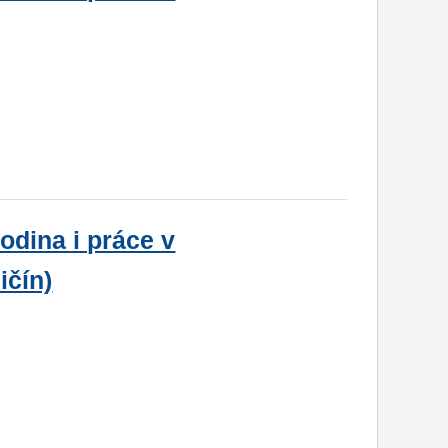
odina i práce v
ičín)