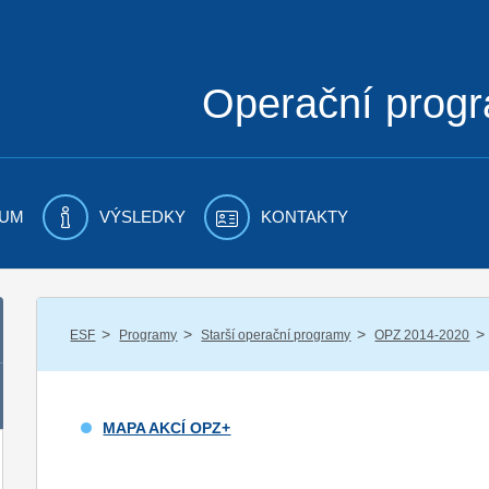
Operační prog
UM
VÝSLEDKY
KONTAKTY
/
/
/
/
ESF
Programy
Starší operační programy
OPZ 2014-2020
MAPA AKCÍ OPZ+