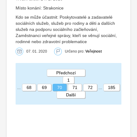
Místo konání: Strakonice
Kdo se může účastnit: Poskytovatelé a zadavatelé
sociálních služeb, služeb pro rodiny a děti a dalších
služeb na podporu sociálního začleňování,
Zaměstnanci veřejné správy, kteří se věnují sociální,
rodinné nebo zdravotní problematice
07. 01. 2020
Určeno pro:
Veřejnost
Předchozí
1
...
68
69
70
71
72
...
185
Další
STRÁNKA 70 185