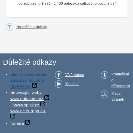
Je zobrazeno 1 381 - 1 400 položek z celkového počtu 3 684.
Na začátek stránky
Důležité odkazy
Elektronické podání
Prohlášení
Větší šance
žádosti o podporu
o
Youtube
(IS KP21+)
přístupnosti
Související weby:
Mapa
www.dotaceeu.cz
Stránek
|
www.opjak.cz
|
www.ec.europa.eu
Kariéra