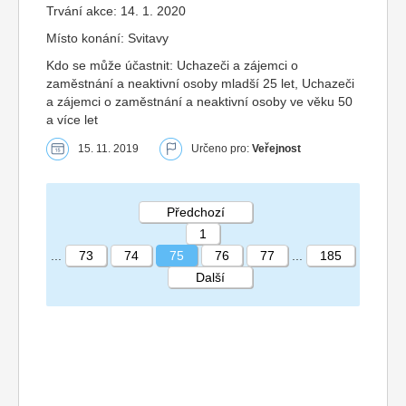
Trvání akce: 14. 1. 2020
Místo konání: Svitavy
Kdo se může účastnit: Uchazeči a zájemci o
zaměstnání a neaktivní osoby mladší 25 let, Uchazeči
a zájemci o zaměstnání a neaktivní osoby ve věku 50
a více let
15. 11. 2019
Určeno pro:
Veřejnost
Předchozí
1
...
73
74
75
76
77
...
185
Další
STRÁNKA 75 185