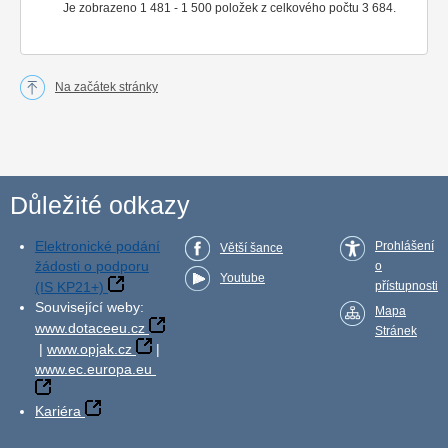
Je zobrazeno 1 481 - 1 500 položek z celkového počtu 3 684.
Na začátek stránky
Důležité odkazy
Elektronické podání
Prohlášení
Větší šance
žádosti o podporu
o
Youtube
(IS KP21+)
přístupnosti
Související weby:
Mapa
www.dotaceeu.cz
Stránek
|
www.opjak.cz
|
www.ec.europa.eu
Kariéra