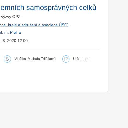
zemních samosprávných celků
é výzvy OPZ.
bce, kraje a sdružení a asociace ÚSC)
hl. m. Praha
. 6. 2020 12:00.
Vložil/a: Michala Trličíková
Určeno pro: