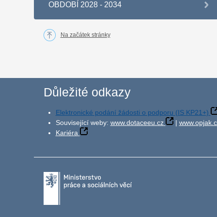
OBDOBÍ 2028 - 2034
Na začátek stránky
Důležité odkazy
Elektronické podání žádosti o podporu (IS KP21+)
Související weby:
www.dotaceeu.cz
|
www.opjak.c
Kariéra