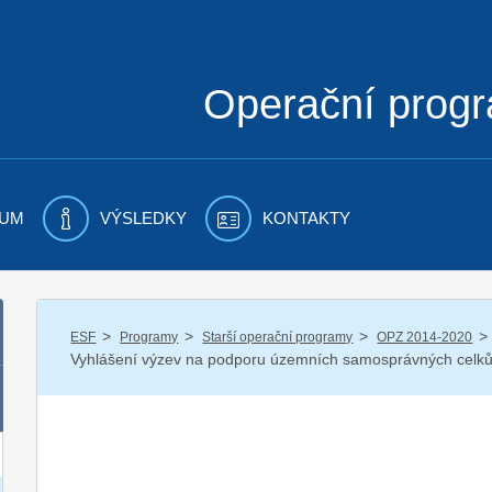
Operační prog
UM
VÝSLEDKY
KONTAKTY
/
/
/
/
ESF
Programy
Starší operační programy
OPZ 2014-2020
Vyhlášení výzev na podporu územních samosprávných celk