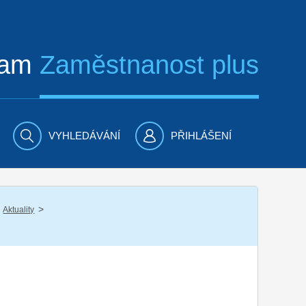
ram
Zaměstnanost plus
VYHLEDÁVÁNÍ
PŘIHLÁŠENÍ
/
Aktuality
ů