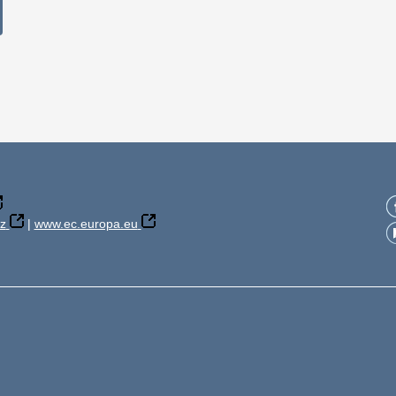
z
|
www.ec.europa.eu