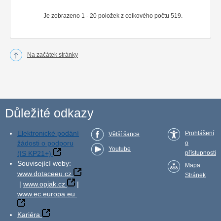
Je zobrazeno 1 - 20 položek z celkového počtu 519.
Na začátek stránky
Důležité odkazy
Elektronické podání
Prohlášení
Větší šance
žádosti o podporu
o
Youtube
(IS KP21+)
přístupnosti
Související weby:
Mapa
www.dotaceeu.cz
Stránek
|
www.opjak.cz
|
www.ec.europa.eu
Kariéra