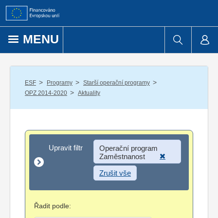
Přejít k obsahu
MENU
/
/
/
ESF
Programy
Starší operační programy
/
OPZ 2014-2020
Aktuality
Upravit filtr
Upravit filtr
Operační program
Zaměstnanost
Zrušit vše
Řadit podle: