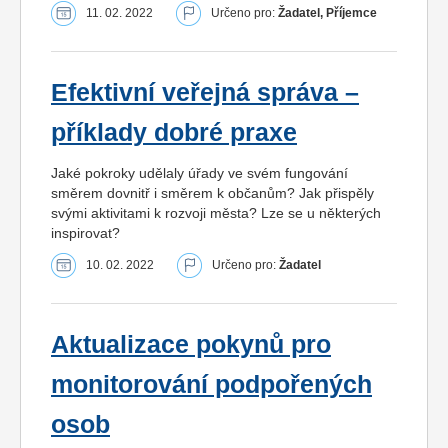
11. 02. 2022
Určeno pro:
Žadatel, Příjemce
Efektivní veřejná správa –
příklady dobré praxe
Jaké pokroky udělaly úřady ve svém fungování
směrem dovnitř i směrem k občanům? Jak přispěly
svými aktivitami k rozvoji města? Lze se u některých
inspirovat?
10. 02. 2022
Určeno pro:
Žadatel
Aktualizace pokynů pro
monitorování podpořených
osob