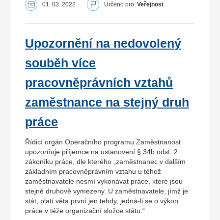
01. 03. 2022
Určeno pro:
Veřejnost
Upozornění na nedovolený
souběh více
pracovněprávních vztahů
zaměstnance na stejný druh
práce
Řídicí orgán Operačního programu Zaměstnanost
upozorňuje příjemce na ustanovení § 34b odst. 2
zákoníku práce, dle kterého „zaměstnanec v dalším
základním pracovněprávním vztahu u téhož
zaměstnavatele nesmí vykonávat práce, které jsou
stejně druhově vymezeny. U zaměstnavatele, jímž je
stát, platí věta první jen tehdy, jedná-li se o výkon
práce v téže organizační složce státu.“