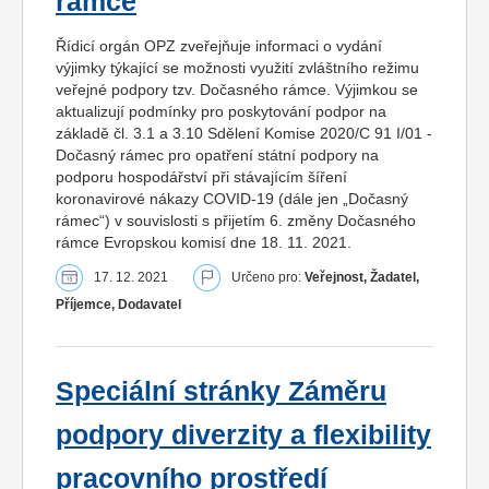
rámce
Řídicí orgán OPZ zveřejňuje informaci o vydání
výjimky týkající se možnosti využití zvláštního režimu
veřejné podpory tzv. Dočasného rámce. Výjimkou se
aktualizují podmínky pro poskytování podpor na
základě čl. 3.1 a 3.10 Sdělení Komise 2020/C 91 I/01 -
Dočasný rámec pro opatření státní podpory na
podporu hospodářství při stávajícím šíření
koronavirové nákazy COVID-19 (dále jen „Dočasný
rámec“) v souvislosti s přijetím 6. změny Dočasného
rámce Evropskou komisí dne 18. 11. 2021.
17. 12. 2021
Určeno pro:
Veřejnost, Žadatel,
Příjemce, Dodavatel
Speciální stránky Záměru
podpory diverzity a flexibility
pracovního prostředí