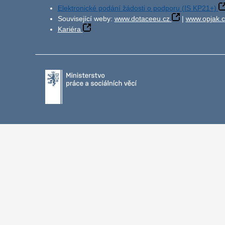
Elektronické podání žádosti o podporu (IS KP21+)
Související weby:
www.dotaceeu.cz
|
www.opjak.c
Kariéra