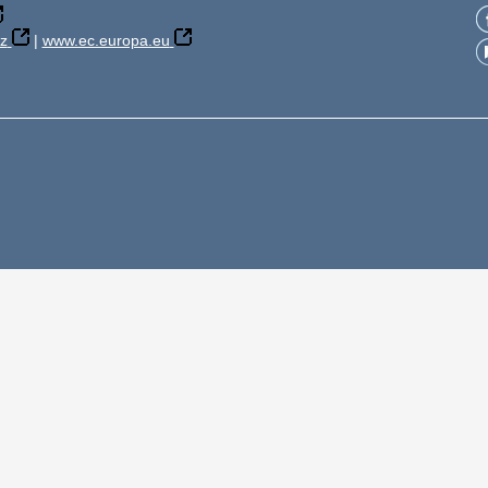
z
|
www.ec.europa.eu