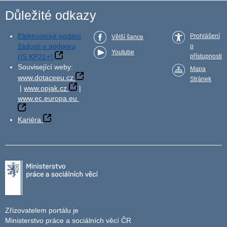
Důležité odkazy
Elektronické podání
Prohlášení
Větší šance
žádosti o podporu
o
Youtube
(IS KP21+)
přístupnosti
Související weby:
Mapa
www.dotaceeu.cz
Stránek
|
www.opjak.cz
|
www.ec.europa.eu
Kariéra
Zřizovatelem portálu je
Ministerstvo práce a sociálních věcí ČR