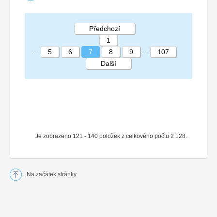
Předchozí
1
...
5
6
7
8
9
...
107
Další
STRÁNKA 7 107
Je zobrazeno 121 - 140 položek z celkového počtu 2 128.
Na začátek stránky