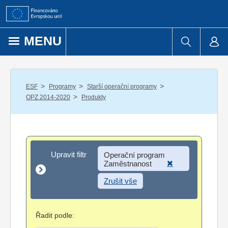
Přejít k obsahu
MENU
/
/
/
ESF
Programy
Starší operační programy
/
OPZ 2014-2020
Produkty
Upravit filtr
Upravit filtr
Operační program
Zaměstnanost
Zrušit vše
Řadit podle: